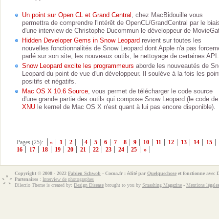
Un point sur Open CL et Grand Central
, chez MacBidouille vous
permettra de comprendre l'intérêt de OpenCL/GrandCentral par le biai
d'une interview de Christophe Ducommun le développeur de MovieGa
Hidden Developer Gems in Snow Leopard
revient sur toutes les
nouvelles fonctionnalités de Snow Leopard dont Apple n'a pas forcem
parlé sur son site, les nouveaux outils, le nettoyage de certaines API.
Snow Leopard excite les programmeurs
aborde les nouveautés de S
Leopard du point de vue d'un développeur. Il soulève à la fois les poin
positifs et négatifs.
Mac OS X 10.6 Source
, vous permet de télécharger le code source
d'une grande partie des outils qui compose Snow Leopard (le code de
XNU
le kernel de Mac OS X n'est quant à lui pas encore disponible).
Pages (25):
«
1
2
4
5
6
7
8
9
10
11
12
13
14
15
16
17
18
19
20
21
22
23
24
25
»
Copyright © 2008 - 2022
Fabien Schwob
- Cocoa.fr : édité par
Quelquechose
et fonctionne avec
Partenaires
:
Interview de photographes
Dilectio Theme is created by:
Design Disease
brought to you by
Smashing Magazine
-
Mentions légale