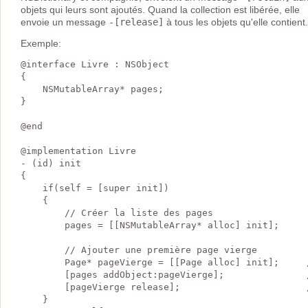
objets qui leurs sont ajoutés. Quand la collection est libérée, elle
envoie un message
-[release]
à tous les objets qu'elle contient.
Exemple:
@interface Livre : NSObject

{

    NSMutableArray* pages;  

}

@end

@implementation Livre

- (id) init

{

    if(self = [super init])

    {

        // Créer la liste des pages

        pages = [[NSMutableArray* alloc] init];

        // Ajouter une première page vierge

        Page* pageVierge = [[Page alloc] init];     
        [pages addObject:pageVierge];               
        [pageVierge release];                       
    }
