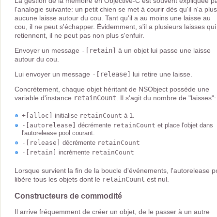
La gestion de la mémoire en Objective-C est souvent expliquée p
l'analogie suivante: un petit chien se met à courir dès qu'il n'a plus
aucune laisse autour du cou. Tant qu'il a au moins une laisse au
cou, il ne peut s'échapper. Évidemment, s'il a plusieurs laisses qui
retiennent, il ne peut pas non plus s'enfuir.
Envoyer un message
-[retain]
à un objet lui passe une laisse
autour du cou.
Lui envoyer un message
-[release]
lui retire une laisse.
Concrètement, chaque objet héritant de NSObject possède une
variable d'instance
retainCount
. Il s'agit du nombre de "laisses":
+[alloc]
initialise
retainCount
à 1.
-[autorelease]
décrémente
retainCount
et place l'objet dans
l'autorelease pool courant.
-[release]
décrémente
retainCount
-[retain]
incrémente
retainCount
Lorsque survient la fin de la boucle d'événements, l'autorelease p
libère tous les objets dont le
retainCount
est nul.
Constructeurs de commodité
Il arrive fréquemment de créer un objet, de le passer à un autre