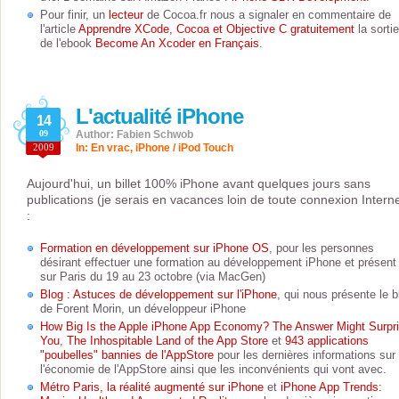
Pour finir, un
lecteur
de Cocoa.fr nous a signaler en commentaire de
l'article
Apprendre XCode, Cocoa et Objective C gratuitement
la sortie
de l'ebook
Become An Xcoder en Français
.
L'actualité iPhone
14
09
Author: Fabien Schwob
2009
In:
En vrac
,
iPhone / iPod Touch
Aujourd'hui, un billet 100% iPhone avant quelques jours sans
publications (je serais en vacances loin de toute connexion Interne
:
Formation en développement sur iPhone OS
, pour les personnes
désirant effectuer une formation au développement iPhone et présent
sur Paris du 19 au 23 octobre (via MacGen)
Blog : Astuces de développement sur l'iPhone
, qui nous présente le b
de Forent Morin, un développeur iPhone
How Big Is the Apple iPhone App Economy? The Answer Might Surpr
You
,
The Inhospitable Land of the App Store
et
943 applications
"poubelles" bannies de l'AppStore
pour les dernières informations sur
l'économie de l'AppStore ainsi que les inconvénients qui vont avec.
Métro Paris, la réalité augmenté sur iPhone
et
iPhone App Trends: