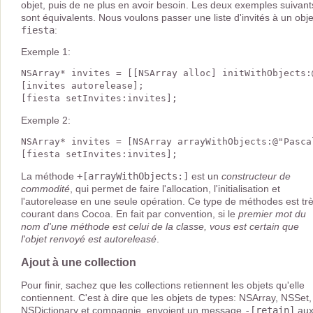
objet, puis de ne plus en avoir besoin. Les deux exemples suivant
sont équivalents. Nous voulons passer une liste d'invités à un obje
fiesta
:
Exemple 1:
NSArray* invites = [[NSArray alloc] initWithObjects:
[invites autorelease];

Exemple 2:
NSArray* invites = [NSArray arrayWithObjects:@"Pasca
La méthode
+[arrayWithObjects:]
est un
constructeur de
commodité
, qui permet de faire l'allocation, l'initialisation et
l'autorelease en une seule opération. Ce type de méthodes est tr
courant dans Cocoa. En fait par convention, si le
premier mot du
nom d'une méthode est celui de la classe, vous est certain que
l'objet renvoyé est autoreleasé
.
Ajout à une collection
Pour finir, sachez que les collections retiennent les objets qu'elle
contiennent. C'est à dire que les objets de types: NSArray, NSSet,
NSDictionary et compagnie, envoient un message
-[retain]
au