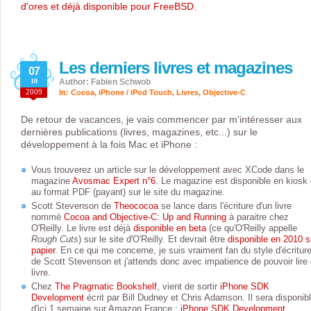
d'ores et déjà disponible pour FreeBSD
.
Les derniers livres et magazines
07
10
Author: Fabien Schwob
2009
In:
Cocoa
,
iPhone / iPod Touch
,
Livres
,
Objective-C
De retour de vacances, je vais commencer par m'intéresser aux
dernières publications (livres, magazines, etc...) sur le
développement à la fois Mac et iPhone :
Vous trouverez un article sur le développement avec XCode dans le
magazine
Avosmac Expert n°6
. Le magazine est disponible en kiosk 
au format PDF (payant) sur le site du magazine.
Scott Stevenson de
Theococoa
se lance dans l'écriture d'un livre
nommé
Cocoa and Objective-C: Up and Running
à paraitre chez
O'Reilly. Le livre est déjà
disponible en beta
(ce qu'O'Reilly appelle
Rough Cuts
) sur le site d'O'Reilly. Et devrait être
disponible en 2010 s
papier
. En ce qui me concerne, je suis vraiment fan du style d'écritur
de Scott Stevenson et j'attends donc avec impatience de pouvoir lire
livre.
Chez
The Pragmatic Bookshelf
, vient de sortir
iPhone SDK
Development
écrit par Bill Dudney et Chris Adamson. Il sera disponib
d'ici 1 semaine sur Amazon France :
iPhone SDK Development
.