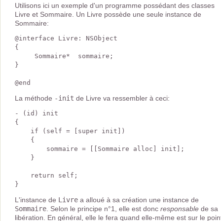
Utilisons ici un exemple d'un programme possédant des classes
Livre et Sommaire. Un Livre possède une seule instance de
Sommaire:
@interface Livre: NSObject

{

     Sommaire*  sommaire;

}

La méthode
-init
de Livre va ressembler à ceci:
- (id) init

{

    if (self = [super init])

    {

        sommaire = [[Sommaire alloc] init];

    }

    return self;

L'instance de
Livre
a alloué à sa création une instance de
Sommaire
. Selon le principe n°1, elle est donc
responsable
de sa
libération. En général, elle le fera quand elle-même est sur le poin