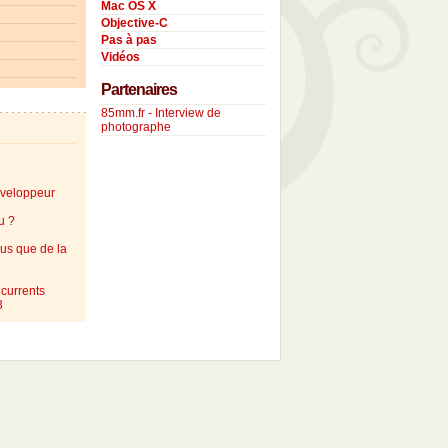
Mac OS X
Objective-C
Pas à pas
Vidéos
Partenaires
85mm.fr - Interview de
photographe
éveloppeur
u ?
lus que de la
currents
3