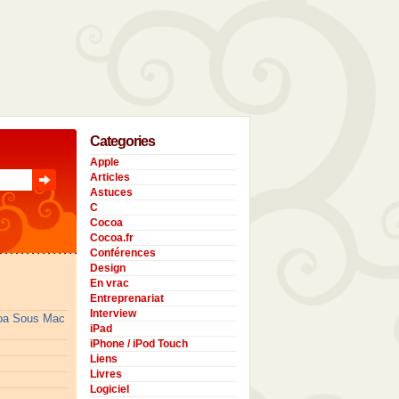
Categories
Apple
Articles
Astuces
C
Cocoa
Cocoa.fr
Conférences
Design
En vrac
Entreprenariat
Interview
coa Sous Mac
iPad
iPhone / iPod Touch
Liens
Livres
Logiciel