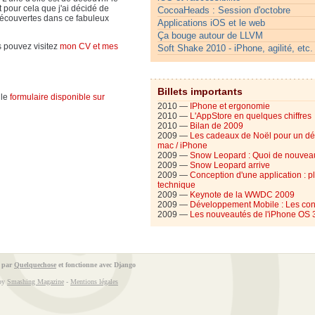
pour cela que j'ai décidé de
CocoaHeads : Session d'octobre
 découvertes dans ce fabuleux
Applications iOS et le web
Ça bouge autour de LLVM
s pouvez visitez
mon CV et mes
Soft Shake 2010 - iPhone, agilité, etc.
Billets importants
 le
formulaire disponible sur
2010 —
IPhone et ergonomie
2010 —
L'AppStore en quelques chiffres
2010 —
Bilan de 2009
2009 —
Les cadeaux de Noël pour un d
mac / iPhone
2009 —
Snow Leopard : Quoi de nouvea
2009 —
Snow Leopard arrive
2009 —
Conception d'une application : p
technique
2009 —
Keynote de la WWDC 2009
2009 —
Développement Mobile : Les con
2009 —
Les nouveautés de l'iPhone OS 
é par
Quelquechose
et fonctionne avec
Django
 by
Smashing Magazine
-
Mentions légales