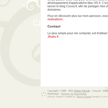
développement d'applications Mac OS X. C'est 
lancer le blog Cocoa.fr, afin de partager mes
domaines.
Pour en découvrir plus sur mon parcours, vou
réalisations
.
Contact
Le plus simple pour me contacter, est d'utiliser
Jibaku.fr
.
Copyright © 2008 - 2022
Fabien Schwob
- Cocoa.fr : édit
Partenaires
:
Interview de photographes
Dilectio Theme is created by:
Design Disease
brought to you