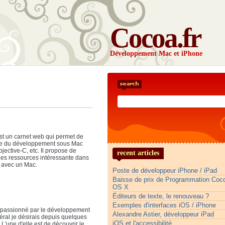
Cocoa.fr
Développement Mac et iPhone
st un carnet web qui permet de
ge du développement sous Mac
jective-C, etc. Il propose de
recent articles
t les ressources intéressante dans
 avec un Mac.
Poste de développeur iPhone / iPad
Baisse de prix de Programmation Co
OS X
Éditeurs de texte, le renouveau ?
Exemples d'interfaces iOS / iPhone
passionné par le développement
Alexandre Astier, développeur iPad
éral je désirais depuis quelques
iOS et l'accessibilité
'une d'elle est de découvrir le