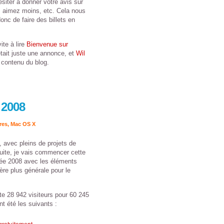
siter à donner votre avis sur
s aimez moins, etc. Cela nous
nc de faire des billets en
ite à lire
Bienvenue sur
 était juste une annonce, et
Wil
 contenu du blog.
 2008
res
,
Mac OS X
, avec pleins de projets de
ite, je vais commencer cette
nnée 2008 avec les éléments
ère plus générale pour le
te 28 942 visiteurs pour 60 245
nt été les suivants :