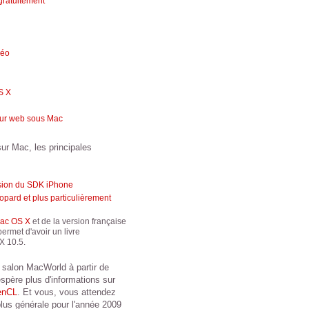
gratuitement
déo
S X
eur web sous Mac
ur Mac, les principales
sion du SDK iPhone
pard et plus particulièrement
Mac OS X
et de la version française
ermet d'avoir un livre
X 10.5.
 salon MacWorld à partir de
espère plus d'informations sur
enCL
. Et vous, vous attendez
lus générale pour l'année 2009