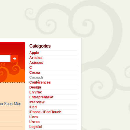
Categories
Apple
Articles
Astuces
C
Cocoa
Cocoa.fr
Conférences
Design
En vrac
Entreprenariat
Interview
coa Sous Mac
iPad
iPhone / iPod Touch
Liens
Livres
Logiciel