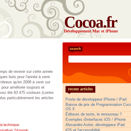
Cocoa.fr
Développement Mac et iPhone
emps de revenir sur cette année
lques buts pour l'année à venir.
mbreux qu'en 2008 à venir sur
t pour améliorer toujours et
recent articles
avez été 83 475 visiteurs (contre
plus particulièrement les articles
Poste de développeur iPhone / iPad
Baisse de prix de Programmation Co
OS X
Éditeurs de texte, le renouveau ?
Exemples d'interfaces iOS / iPhone
Alexandre Astier, développeur iPad
 la technique
iOS et l'accessibilité
onathan Zdziarski