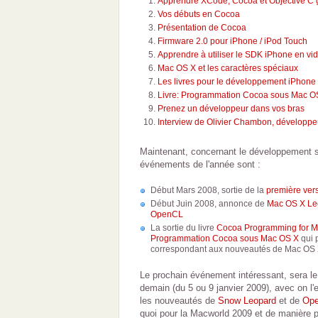
Apprendre XCode, Cocoa et Objective C 
Vos débuts en Cocoa
Présentation de Cocoa
Firmware 2.0 pour iPhone / iPod Touch
Apprendre à utiliser le SDK iPhone en vi
Mac OS X et les caractères spéciaux
Les livres pour le développement iPhone
Livre: Programmation Cocoa sous Mac O
Prenez un développeur dans vos bras
Interview de Olivier Chambon, développ
Maintenant, concernant le développement s
événements de l'année sont :
Début Mars 2008, sortie de la
première ver
Début Juin 2008, annonce de
Mac OS X Leo
OpenCL
La sortie du livre
Cocoa Programming for 
Programmation Cocoa sous Mac OS X
qui p
correspondant aux nouveautés de Mac OS 
Le prochain événement intéressant, sera le
demain (du 5 ou 9 janvier 2009), avec on l'
les nouveautés de
Snow Leopard
et de
Op
quoi pour la Macworld 2009 et de manière p