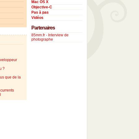
Mac OS X
Objective-C
Pas à pas
Vidéos
Partenaires
85mm.fr - Interview de
photographe
éveloppeur
u ?
lus que de la
currents
3