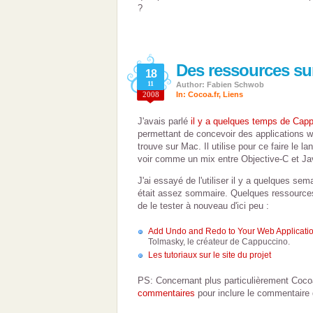
?
Des ressources s
18
11
Author: Fabien Schwob
2008
In:
Cocoa.fr
,
Liens
J'avais parlé
il y a quelques temps de Cap
permettant de concevoir des applications we
trouve sur Mac. Il utilise pour ce faire le l
voir comme un mix entre Objective-C et Ja
J'ai essayé de l'utiliser il y a quelques s
était assez sommaire. Quelques ressource
de le tester à nouveau d'ici peu :
Add Undo and Redo to Your Web Applicati
Tolmasky, le créateur de Cappuccino.
Les tutoriaux sur le site du projet
PS: Concernant plus particulièrement Cocoa.
commentaires
pour inclure le commentaire