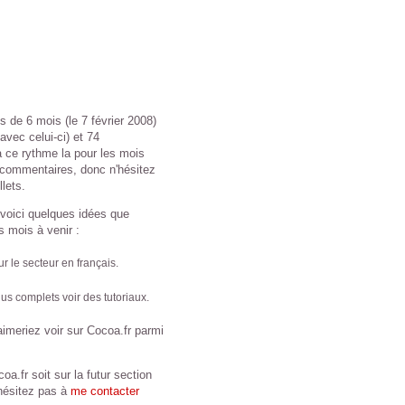
s de 6 mois (le 7 février 2008)
avec celui-ci) et 74
à ce rythme la pour les mois
e commentaires, donc n'hésitez
llets.
 voici quelques idées que
s mois à venir :
ur le secteur en français.
us complets voir des tutoriaux.
imeriez voir sur Cocoa.fr parmi
oa.fr soit sur la futur section
'hésitez pas à
me contacter