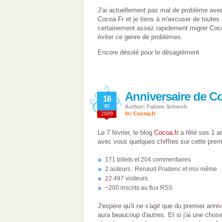
J'ai actuellement pas mal de problème avec 
Cocoa.Fr et je tiens à m'excuser de toutes
certainement assez rapidement migrer Coco
éviter ce genre de problèmes.
Encore désolé pour le désagrément.
Anniversaire de Co
16
02
Author: Fabien Schwob
2009
In:
Cocoa.fr
Le 7 février, le blog
Cocoa.fr
a fêté ses 1 an
avec vous quelques chiffres sur cette prem
171 billets et 204 commentaires
2 auteurs : Renaud Pradenc et moi même
22 497 visiteurs
~200 inscrits au flux RSS
J'espère qu'il ne s'agit que du premier anniv
aura beaucoup d'autres. Et si j'ai une chose