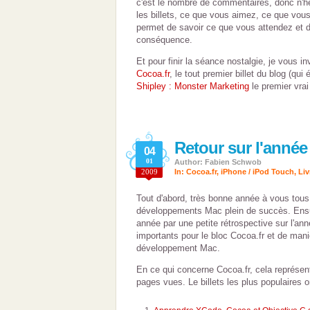
c'est le nombre de commentaires, donc n'hé
les billets, ce que vous aimez, ce que vou
permet de savoir ce que vous attendez et do
conséquence.
Et pour finir la séance nostalgie, je vous inv
Cocoa.fr
, le tout premier billet du blog (qui
Shipley : Monster Marketing
le premier vrai
Retour sur l'année
04
01
Author: Fabien Schwob
2009
In:
Cocoa.fr
,
iPhone / iPod Touch
,
Liv
Tout d'abord, très bonne année à vous tous
développements Mac plein de succès. Ensu
année par une petite rétrospective sur l'a
importants pour le bloc Cocoa.fr et de mani
développement Mac.
En ce qui concerne Cocoa.fr, cela représen
pages vues. Le billets les plus populaires o