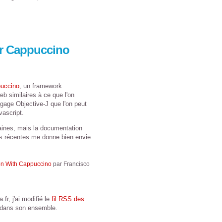
ur Cappuccino
puccino
, un framework
b similaires à ce que l'on
angage Objective-J que l'on peut
vascript.
emaines, mais la documentation
s récentes me donne bien envie
on With Cappuccino
par Francisco
fr, j'ai modifié le
fil RSS des
 dans son ensemble.