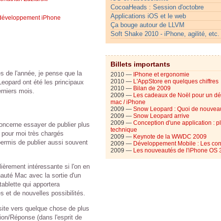
CocoaHeads : Session d'octobre
Applications iOS et le web
 développement iPhone
Ça bouge autour de LLVM
Soft Shake 2010 - iPhone, agilité, etc.
Billets importants
és de l'année, je pense que la
2010 —
IPhone et ergonomie
2010 —
L'AppStore en quelques chiffres
Leopard ont été les principaux
2010 —
Bilan de 2009
rniers mois.
2009 —
Les cadeaux de Noël pour un d
mac / iPhone
2009 —
Snow Leopard : Quoi de nouvea
2009 —
Snow Leopard arrive
2009 —
Conception d'une application : p
concerne essayer de publier plus
technique
é pour moi très chargés
2009 —
Keynote de la WWDC 2009
ermis de publier aussi souvent
2009 —
Développement Mobile : Les con
2009 —
Les nouveautés de l'iPhone OS 
lièrement intéressante si l'on en
auté Mac avec la sortie d'un
tablette qui apportera
et de nouvelles possibilités.
 site vers quelque chose de plus
n/Réponse (dans l'esprit de