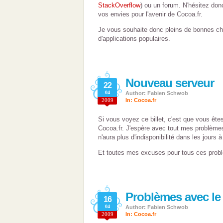
StackOverflow
) ou un forum. N'hésitez don
vos envies pour l'avenir de Cocoa.fr.
Je vous souhaite donc pleins de bonnes ch
d'applications populaires.
Nouveau serveur
22
04
Author: Fabien Schwob
2009
In:
Cocoa.fr
Si vous voyez ce billet, c'est que vous ête
Cocoa.fr. J'espère avec tout mes problèmes
n'aura plus d'indisponibilité dans les jours à
Et toutes mes excuses pour tous ces prob
Problèmes avec le
16
04
Author: Fabien Schwob
2009
In:
Cocoa.fr