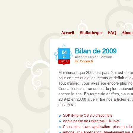
Accueil
Bibliothèque
FAQ
About
Bilan de 2009
04
01
Author: Fabien Schwob
2010
In:
Cocoa.fr
Maintenant que 2009 est passé, il est de t
pour en tirer quelques leçons et définir que
Tout d'abord, vous avez été encore plus no
Cocoa.fr et c'est ce qui est le plus motivan
encore le site. En terme de chiffres, vous 
28 942 en 2008) à venir lire nos articles et 
suivants :
SDK iPhone OS 3.0 disponible
Apple passe de Objective-C à Java
Conception d'une application : plus que de
iPhone SDK Application Development par J