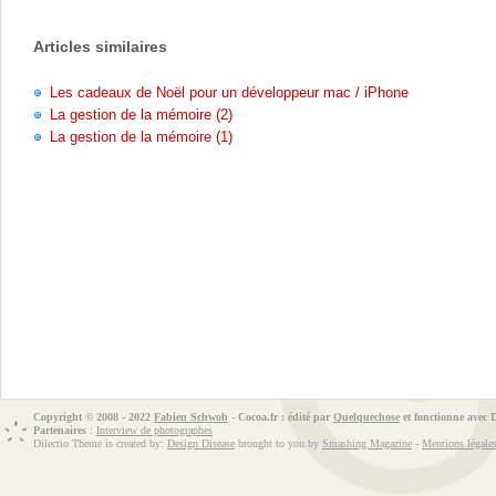
Articles similaires
Les cadeaux de Noël pour un développeur mac / iPhone
La gestion de la mémoire (2)
La gestion de la mémoire (1)
Copyright © 2008 - 2022
Fabien Schwob
- Cocoa.fr : édité par
Quelquechose
et fonctionne avec
Partenaires
:
Interview de photographes
Dilectio Theme is created by:
Design Disease
brought to you by
Smashing Magazine
-
Mentions légale