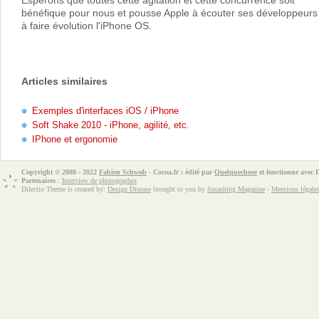
Espérons que toutes cette agitation et cette concurrence soit
bénéfique pour nous et pousse Apple à écouter ses développeurs
à faire évolution l'iPhone OS.
Articles similaires
Exemples d'interfaces iOS / iPhone
Soft Shake 2010 - iPhone, agilité, etc.
IPhone et ergonomie
Copyright © 2008 - 2022
Fabien Schwob
- Cocoa.fr : édité par
Quelquechose
et fonctionne avec
Partenaires
:
Interview de photographes
Dilectio Theme is created by:
Design Disease
brought to you by
Smashing Magazine
-
Mentions légale