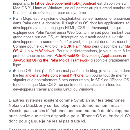
important, le
kit de développement (SDK) Android
est disponible sur
Mac OS X, Linux et Windows, ce qui permet au plus grand nombre d
l'installer et de développer pour ce système.
Palm Mojo, est le système d'exploitation sensé marquer le renouveau
dans Palm dans le domaine. Il s'agit d'un OS dont les applications so
développés avec les langages HTML, CSS et Javascript, ce qui
explique que Palm l'appel aussi Web OS. On ne sait pour l'instant pa
grand chose sur cet OS, et l'inscription pour avoir accès au kit de
développement à commencé le 1er avril, ce qui est donc très récent.
Comme pour le kit Android, le
SDK Palm Mojo
sera disponible sur
Ma
OS X, Linux et Windows
. Pour plus d'informations, je vous invite à lir
premier chapitre du livre
Palm® webOS: Developing Applications in
JavaScript Using the Palm MojoT Framework
disponible gratuitement
ligne.
iPhone OS, dont j'ai déjà pas mal parlé sur le blog, je vous invite don
lire les
anciens billets concernant l'iPhone
. On pourra tout de même
signaler que contrairement à ses concurrents, le SDK de l'iPhone OS
fonctionne que Mac OS X, ce qui le rend inaccessible à tous les
développeurs travaillant sous Linux ou Windows.
D'autres systèmes existent comme Symbian sur les téléphones
Nokia ou BlackBerry sur les téléphones du même nom, mais il
n'existe pas sur ces téléphones une communauté de développeur
aussi active que celles disponible pour l'iPhone OS ou Android. C'
donc pour ça que je ne les ai pas traité ici.