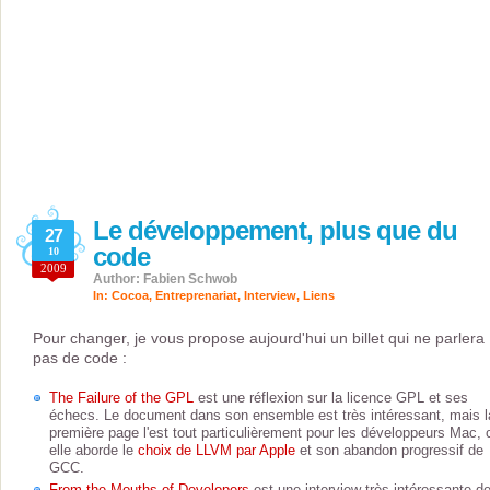
Le développement, plus que du
27
code
10
2009
Author: Fabien Schwob
In:
Cocoa
,
Entreprenariat
,
Interview
,
Liens
Pour changer, je vous propose aujourd'hui un billet qui ne parlera
pas de code :
The Failure of the GPL
est une réflexion sur la licence GPL et ses
échecs. Le document dans son ensemble est très intéressant, mais l
première page l'est tout particulièrement pour les développeurs Mac, 
elle aborde le
choix de LLVM par Apple
et son abandon progressif de
GCC.
From the Mouths of Developers
est une interview très intéressante d