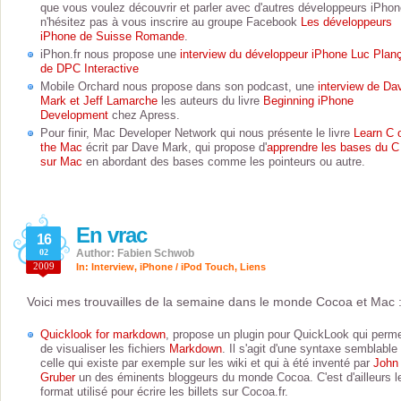
que vous voulez découvrir et parler avec d'autres développeurs iPhon
n'hésitez pas à vous inscrire au groupe Facebook
Les développeurs
iPhone de Suisse Romande
.
iPhon.fr nous propose une
interview du développeur iPhone Luc Plan
de DPC Interactive
Mobile Orchard nous propose dans son podcast, une
interview de Da
Mark et Jeff Lamarche
les auteurs du livre
Beginning iPhone
Development
chez Apress.
Pour finir, Mac Developer Network qui nous présente le livre
Learn C 
the Mac
écrit par Dave Mark, qui propose d'
apprendre les bases du C
sur Mac
en abordant des bases comme les pointeurs ou autre.
En vrac
16
02
Author: Fabien Schwob
2009
In:
Interview
,
iPhone / iPod Touch
,
Liens
Voici mes trouvailles de la semaine dans le monde Cocoa et Mac 
Quicklook for markdown
, propose un plugin pour QuickLook qui perm
de visualiser les fichiers
Markdown
. Il s'agit d'une syntaxe semblable
celle qui existe par exemple sur les wiki et qui à été inventé par
John
Gruber
un des éminents bloggeurs du monde Cocoa. C'est d'ailleurs l
format utilisé pour écrire les billets sur Cocoa.fr.