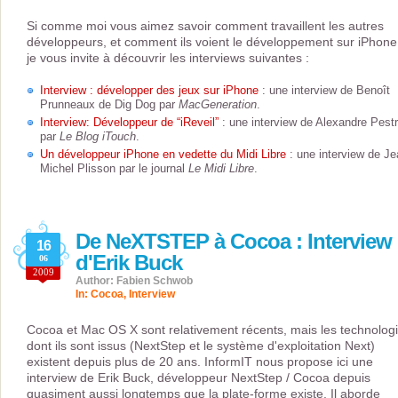
Si comme moi vous aimez savoir comment travaillent les autres
développeurs, et comment ils voient le développement sur iPhone
je vous invite à découvrir les interviews suivantes :
Interview : développer des jeux sur iPhone
: une interview de Benoît
Prunneaux de Dig Dog par
MacGeneration
.
Interview: Développeur de “iReveil”
: une interview de Alexandre Pest
par
Le Blog iTouch
.
Un développeur iPhone en vedette du Midi Libre
: une interview de Je
Michel Plisson par le journal
Le Midi Libre
.
De NeXTSTEP à Cocoa : Interview
16
d'Erik Buck
06
2009
Author: Fabien Schwob
In:
Cocoa
,
Interview
Cocoa et Mac OS X sont relativement récents, mais les technolog
dont ils sont issus (NextStep et le système d'exploitation Next)
existent depuis plus de 20 ans. InformIT nous propose ici une
interview de Erik Buck, développeur NextStep / Cocoa depuis
quasiment aussi longtemps que la plate-forme existe. Il aborde