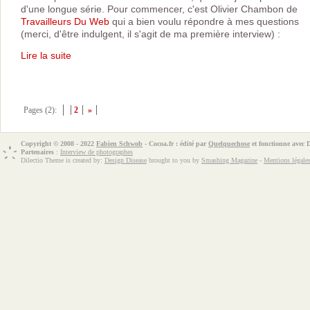
d'une longue série. Pour commencer, c'est Olivier Chambon de
Travailleurs Du Web
qui a bien voulu répondre à mes questions
(merci, d'être indulgent, il s'agit de ma première interview) :
Lire la suite
Pages (2):
2
»
Copyright © 2008 - 2022
Fabien Schwob
- Cocoa.fr : édité par
Quelquechose
et fonctionne avec
Partenaires
:
Interview de photographes
Dilectio Theme is created by:
Design Disease
brought to you by
Smashing Magazine
-
Mentions légale