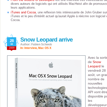
divers auteurs de logiciels qui ont utilisés MacHeist afin de promouvo
leurs applications.
iTunes and Cocoa
, une reflexion très intéressante de John Gruber sur
iTunes et le peu d'intérêt actuel qu'aurait Apple à réécrire son logiciel
Cocoa.
Snow Leopard arrive
28
08
Author: Fabien Schwob
2009
In:
Interview
,
Mac OS X
Avec la sorti
de
Snow
Leopard
le
vendredi 28
août, un gra
nombre de
nouvelles
technologies
API vont êtr
disponible p
les
développeur