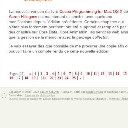
La nouvelle version du livre
Cocoa Programming for Mac OS X
de
Aaron Hillegass
est maintenant disponible avec quelques
modifications depuis l'édition précédente. Certains chapitres qui
n'était plus forcement pertinent ont été supprimé et remplacé par
des chapitre sur Core Data, Core Animation, les services web ains
que la gestion de la mémoire avec le
garbage collector
.
Je vais essayer dès que possible de me procurer une copie afin d
pouvoir faire un compte rendu de cette nouvelle édition.
Pages (25):
«
1
2
3
4
5
6
7
8
9
10
11
12
13
14
15
16
17
18
19
21
22
23
24
25
»
Copyright © 2008 - 2022
Fabien Schwob
- Cocoa.fr : édité par
Quelquechose
et fonctionne avec
Partenaires
:
Interview de photographes
Dilectio Theme is created by:
Design Disease
brought to you by
Smashing Magazine
-
Mentions légale