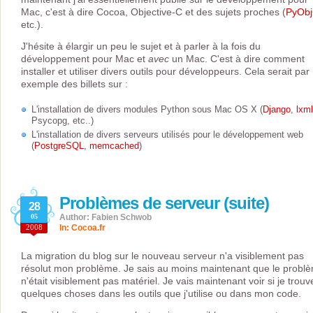
Mac, c'est à dire Cocoa, Objective-C et des sujets proches (
PyOb
etc.).
J'hésite à élargir un peu le sujet et à parler à la fois du
développement pour Mac et
avec
un Mac. C'est à dire comment
installer et utiliser divers outils pour développeurs. Cela serait par
exemple des billets sur :
L'installation de divers modules Python sous Mac OS X (
Django
,
lxml
Psycopg, etc..)
L'installation de divers serveurs utilisés pour le développement web
(
PostgreSQL
,
memcached
)
Problèmes de serveur (suite)
28
05
Author: Fabien Schwob
2008
In:
Cocoa.fr
La migration du blog sur le nouveau serveur n'a visiblement pas
résolut mon problème. Je sais au moins maintenant que le probl
n'était visiblement pas matériel. Je vais maintenant voir si je trouv
quelques choses dans les outils que j'utilise ou dans mon code.