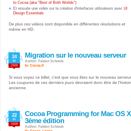
to Cocoa (aka "Best of Both Worlds")
Et ensuite une vidéo sur la création d'interfaces utilisateurs avec
UI
Design Essentials
De plus ces vidéos sont disponible en différentes résolutions et
même en HD.
Migration sur le nouveau serveur
24
05
Author: Fabien Schwob
2008
In:
Cocoa.fr
Si vous voyez ce billet, c'est que vous êtes sur le nouveau serveur
Les coupures de ces derniers jours devraient donc être de l'histoi
ancienne.
Cocoa Programming for Mac OS X
22
3ème édition
05
2008
Author: Fabien Schwob
In:
Cocoa
,
Livres