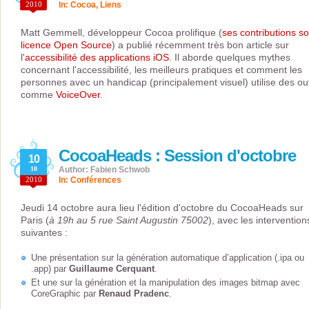
2010
In:
Cocoa
,
Liens
Matt Gemmell, développeur Cocoa prolifique (
ses contributions s
licence Open Source
) a publié récemment très bon article sur
l'
accessibilité des applications iOS
. Il aborde quelques mythes
concernant l'accessibilité, les meilleurs pratiques et comment les
personnes avec un handicap (principalement visuel) utilise des out
comme
VoiceOver
.
CocoaHeads : Session d'octobre
10
10
Author: Fabien Schwob
2010
In:
Conférences
Jeudi 14 octobre aura lieu l'édition d'octobre du CocoaHeads sur
Paris (
à 19h au 5 rue Saint Augustin 75002
), avec les intervention
suivantes :
Une présentation sur la génération automatique d’application (.ipa ou
.app) par
Guillaume Cerquant
.
Et une sur la génération et la manipulation des images bitmap avec
CoreGraphic par
Renaud Pradenc
.