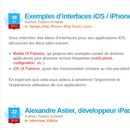
Exemples d'interfaces iOS / iPhon
08
03
Author: Fabien Schwob
2011
In:
Design
,
iPad
,
iPhone / iPod Touch
,
Liens
Vous cherchez des idées d'interfaces pour vos applications iOS,
découvrez les deux sites suivant :
Mobile UI Patterns
, qui propose des exemples venant de diverses
applications pour plusieurs actions fréquentes (
notifications
,
configuration
, etc.)
iOS UI Patterns
, ayant des fonctionnalités similaire au site précédent
En espérant que cela vous aidera à améliorer l'ergonomie et
l'expérience utilisateur de vos applications.
Alexandre Astier, développeur iPa
22
12
Author: Fabien Schwob
2010
In:
Interview
,
Vidéos