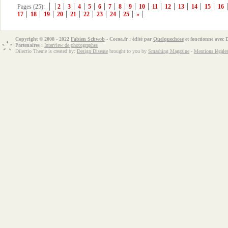
Pages (25):
2
3
4
5
6
7
8
9
10
11
12
13
14
15
16
17
18
19
20
21
22
23
24
25
»
Copyright © 2008 - 2022
Fabien Schwob
- Cocoa.fr : édité par
Quelquechose
et fonctionne avec
Partenaires
:
Interview de photographes
Dilectio Theme is created by:
Design Disease
brought to you by
Smashing Magazine
-
Mentions légale