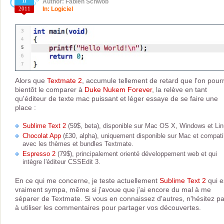
11
Author: Fabien Schwob
2011
In:
Logiciel
Alors que
Textmate 2
, accumule tellement de retard que l'on pour
bientôt le comparer à
Duke Nukem Forever
, la relève en tant
qu'éditeur de texte mac puissant et léger essaye de se faire une
place :
Sublime Text 2
(59$, beta), disponible sur Mac OS X, Windows et Lin
Chocolat App
(£30, alpha), uniquement disponible sur Mac et compati
avec les thèmes et bundles Textmate.
Espresso 2
(79$), principalement orienté développement web et qui
intègre l'éditeur CSSEdit 3.
En ce qui me concerne, je teste actuellement
Sublime Text 2
qui e
vraiment sympa, même si j'avoue que j'ai encore du mal à me
séparer de Textmate. Si vous en connaissez d'autres, n'hésitez p
à utiliser les commentaires pour partager vos découvertes.