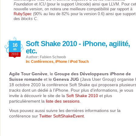
Foundation
et
ICU
(pour le support Unicode) ainsi que LLVM. Pour ce
nouvelle version, on notera une meilleure compatibilité par rapport à
RubySpec
(90% au lieu de 82% pour la version 0.6) ainsi que support
des
blocks C
.
Soft Shake 2010 - iPhone, agilité,
16
etc.
09
2010
Author: Fabien Schwob
In:
Conférences
,
iPhone / iPod Touch
Agile Tour Genève
, le
Groupe des Développeurs iPhone de
Suisse romande
et le
Geneva JUG
(Java User Group) organise 
18 octobre 2010 la conférence Soft Shake qui proposera plusieur
tracks
dont un dédié à l'iPhone. Pour plus d'informations, je vous
invite à découvrir le site de la
Soft Shake 2010
et plus
particulièrement la
liste des sessions
.
Vous pouvez aussi suivre les dernières informations sur la
conférence sur
Twitter SoftShakeEvent
.