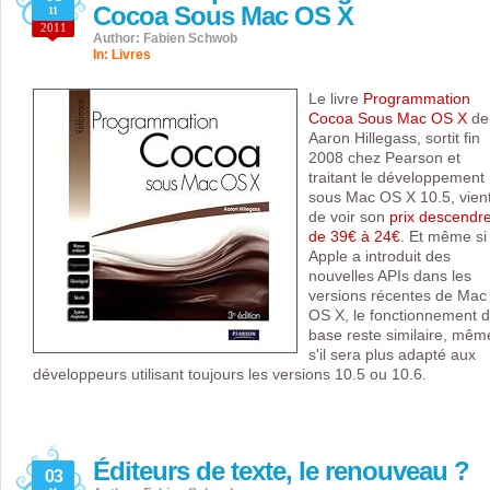
Cocoa Sous Mac OS X
11
2011
Author: Fabien Schwob
In:
Livres
Le livre
Programmation
Cocoa Sous Mac OS X
de
Aaron Hillegass, sortit fin
2008 chez Pearson et
traitant le développement
sous Mac OS X 10.5, vien
de voir son
prix descendr
de 39€ à 24€
. Et même si
Apple a introduit des
nouvelles APIs dans les
versions récentes de Mac
OS X, le fonctionnement 
base reste similaire, mêm
s'il sera plus adapté aux
développeurs utilisant toujours les versions 10.5 ou 10.6.
Éditeurs de texte, le renouveau ?
03