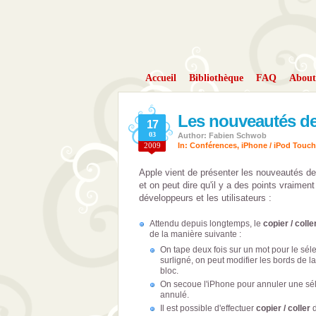
Accueil
Bibliothèque
FAQ
About
Les nouveautés de
17
03
Author: Fabien Schwob
2009
In:
Conférences
,
iPhone / iPod Touch
Apple vient de présenter les nouveautés de
et on peut dire qu'il y a des points vraimen
développeurs et les utilisateurs :
Attendu depuis longtemps, le
copier / colle
de la manière suivante :
On tape deux fois sur un mot pour le sél
surligné, on peut modifier les bords de l
bloc.
On secoue l'iPhone pour annuler une séle
annulé.
Il est possible d'effectuer
copier / coller
d