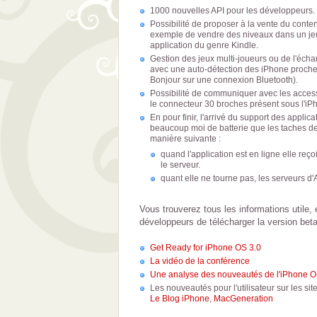
1000 nouvelles API pour les développeurs.
Possibilité de proposer à la vente du conte
exemple de vendre des niveaux dans un je
application du genre Kindle.
Gestion des jeux multi-joueurs ou de l'éc
avec une auto-détection des iPhone proches 
Bonjour sur une connexion Bluetooth).
Possibilité de communiquer avec les acces
le connecteur 30 broches présent sous l'iP
En pour finir, l'arrivé du support des applic
beaucoup moi de batterie que les taches de
manière suivante :
quand l'application est en ligne elle reç
le serveur.
quant elle ne tourne pas, les serveurs d'
Vous trouverez tous les informations utile, e
développeurs de télécharger la version beta
Get Ready for iPhone OS 3.0
La vidéo de la conférence
Une analyse des nouveautés de l'iPhone 
Les nouveautés pour l'utilisateur sur les s
Le Blog iPhone
,
MacGeneration