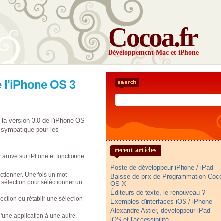
Cocoa.fr
Développement Mac et iPhone
 l'iPhone OS 3
 la version 3.0 de l'iPhone OS
t sympatique pour les
recent articles
r
arrive sur iPhone et fonctionne
Poste de développeur iPhone / iPad
ectionner. Une fois un mot
Baisse de prix de Programmation Co
a sélection pour séléctionner un
OS X
Éditeurs de texte, le renouveau ?
ction ou rétablir une sélection
Exemples d'interfaces iOS / iPhone
Alexandre Astier, développeur iPad
'une application à une autre.
iOS et l'accessibilité