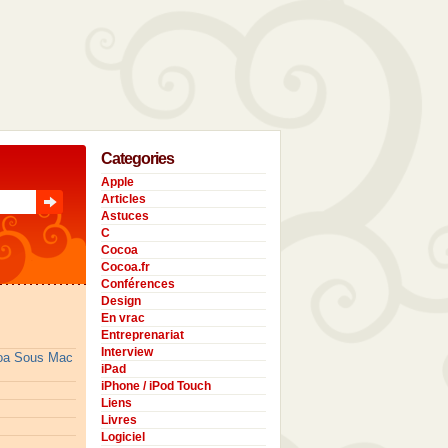
Categories
Apple
Articles
Astuces
C
Cocoa
Cocoa.fr
Conférences
Design
En vrac
Entreprenariat
Interview
coa Sous Mac
iPad
iPhone / iPod Touch
Liens
Livres
Logiciel