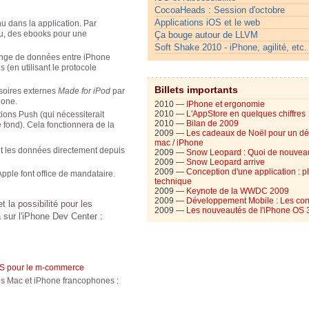
CocoaHeads : Session d'octobre
Applications iOS et le web
nu dans la application. Par
u, des ebooks pour une
Ça bouge autour de LLVM
Soft Shake 2010 - iPhone, agilité, etc.
hange de données entre iPhone
(en utilisant le protocole
Billets importants
soires externes
Made for iPod
par
hone.
2010 —
IPhone et ergonomie
2010 —
L'AppStore en quelques chiffres
ations Push (qui nécessiterait
2010 —
Bilan de 2009
 fond). Cela fonctionnera de la
2009 —
Les cadeaux de Noël pour un d
mac / iPhone
oit les données directement depuis
2009 —
Snow Leopard : Quoi de nouvea
2009 —
Snow Leopard arrive
2009 —
Conception d'une application : p
Apple font office de mandataire.
technique
2009 —
Keynote de la WWDC 2009
2009 —
Développement Mobile : Les con
t la possibilité pour les
2009 —
Les nouveautés de l'iPhone OS 
 sur l'iPhone Dev Center :
OS pour le m-commerce
ites Mac et iPhone francophones :