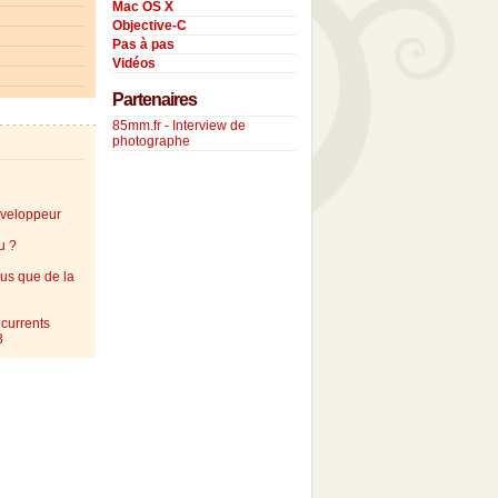
Mac OS X
Objective-C
Pas à pas
Vidéos
Partenaires
85mm.fr - Interview de
photographe
éveloppeur
u ?
lus que de la
currents
3