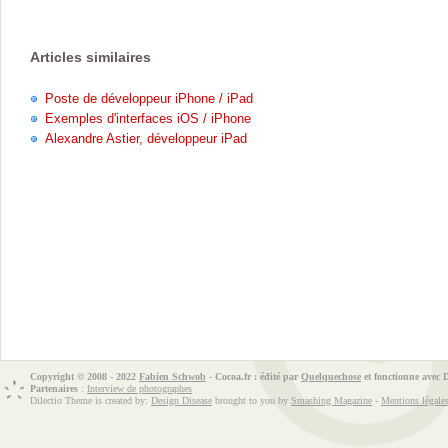
Articles similaires
Poste de développeur iPhone / iPad
Exemples d'interfaces iOS / iPhone
Alexandre Astier, développeur iPad
Copyright © 2008 - 2022
Fabien Schwob
- Cocoa.fr : édité par
Quelquechose
et fonctionne avec
Partenaires
:
Interview de photographes
Dilectio Theme is created by:
Design Disease
brought to you by
Smashing Magazine
-
Mentions légale