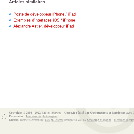
Articles similaires
Poste de développeur iPhone / iPad
Exemples d'interfaces iOS / iPhone
Alexandre Astier, développeur iPad
Copyright © 2008 - 2022
Fabien Schwob
- Cocoa.fr : édité par
Quelquechose
et fonctionne avec
Partenaires
:
Interview de photographes
Dilectio Theme is created by:
Design Disease
brought to you by
Smashing Magazine
-
Mentions légale