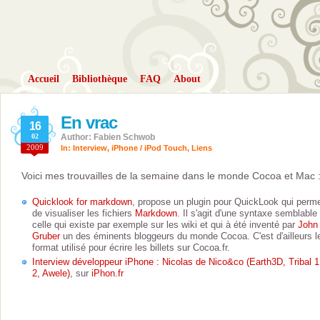
Accueil
Bibliothèque
FAQ
About
En vrac
16
02
Author: Fabien Schwob
2009
In:
Interview
,
iPhone / iPod Touch
,
Liens
Voici mes trouvailles de la semaine dans le monde Cocoa et Mac 
Quicklook for markdown
, propose un plugin pour QuickLook qui perm
de visualiser les fichiers
Markdown
. Il s'agit d'une syntaxe semblable
celle qui existe par exemple sur les wiki et qui à été inventé par
John
Gruber
un des éminents bloggeurs du monde Cocoa. C'est d'ailleurs l
format utilisé pour écrire les billets sur Cocoa.fr.
Interview développeur iPhone : Nicolas de Nico&co (Earth3D, Tribal 1
2, Awele)
, sur
iPhon.fr