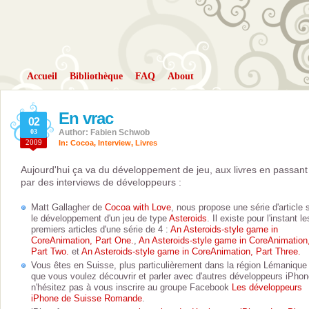
Accueil
Bibliothèque
FAQ
About
En vrac
02
03
Author: Fabien Schwob
2009
In:
Cocoa
,
Interview
,
Livres
Aujourd'hui ça va du développement de jeu, aux livres en passant
par des interviews de développeurs :
Matt Gallagher de
Cocoa with Love
, nous propose une série d'article 
le développement d'un jeu de type
Asteroids
. Il existe pour l'instant le
premiers articles d'une série de 4 :
An Asteroids-style game in
CoreAnimation, Part One.
,
An Asteroids-style game in CoreAnimation
Part Two.
et
An Asteroids-style game in CoreAnimation, Part Three.
Vous êtes en Suisse, plus particulièrement dans la région Lémanique
que vous voulez découvrir et parler avec d'autres développeurs iPhon
n'hésitez pas à vous inscrire au groupe Facebook
Les développeurs
iPhone de Suisse Romande
.