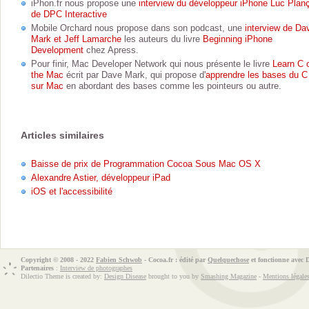
iPhon.fr nous propose une
interview du développeur iPhone Luc Plan
de DPC Interactive
Mobile Orchard nous propose dans son podcast, une
interview de Da
Mark et Jeff Lamarche
les auteurs du livre
Beginning iPhone
Development
chez Apress.
Pour finir, Mac Developer Network qui nous présente le livre
Learn C 
the Mac
écrit par Dave Mark, qui propose d'
apprendre les bases du C
sur Mac
en abordant des bases comme les pointeurs ou autre.
Articles similaires
Baisse de prix de Programmation Cocoa Sous Mac OS X
Alexandre Astier, développeur iPad
iOS et l'accessibilité
Copyright © 2008 - 2022
Fabien Schwob
- Cocoa.fr : édité par
Quelquechose
et fonctionne avec
Partenaires
:
Interview de photographes
Dilectio Theme is created by:
Design Disease
brought to you by
Smashing Magazine
-
Mentions légale