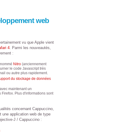
veloppement web
certainement vu que Apple vient
fari 4
. Parmi les nouveautés,
rement :
pt nommé
Nitro
(anciennement
ourner le code Javascript très
ail ou autre plus rapidement.
upport du stockage de données
 avec maintenant un
Firefox. Plus d'informations sont
ctualités concernant Cappuccino,
t une application web de type
jective-J / Cappuccino :
s