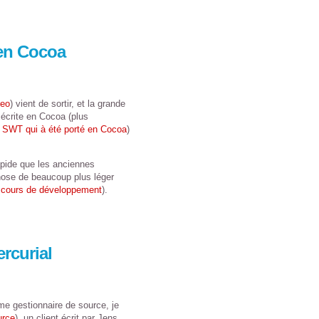
en Cocoa
leo
) vient de sortir, et la grande
 écrite en Cocoa (plus
ce SWT qui à été porté en Cocoa
)
rapide que les anciennes
chose de beaucoup plus léger
n cours de développement
).
ercurial
 gestionnaire de source, je
urce
), un client écrit par Jens