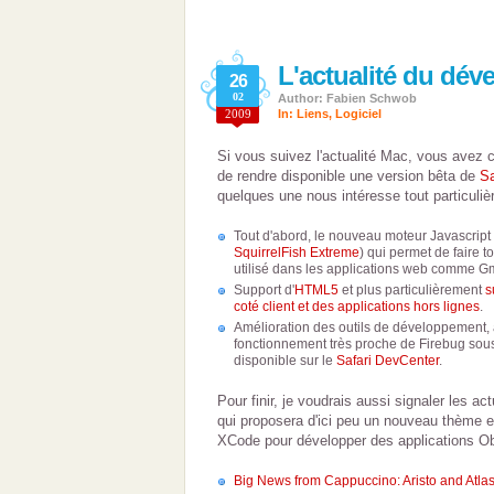
L'actualité du dé
26
02
Author: Fabien Schwob
2009
In:
Liens
,
Logiciel
Si vous suivez l'actualité Mac, vous avez 
de rendre disponible une version bêta de
Sa
quelques une nous intéresse tout particuliè
Tout d'abord, le nouveau moteur Javascri
SquirrelFish Extreme
) qui permet de faire t
utilisé dans les applications web comme Gm
Support d'
HTML5
et plus particulièrement
s
coté client et des applications hors lignes
.
Amélioration des outils de développement,
fonctionnement très proche de Firebug sous 
disponible sur le
Safari DevCenter
.
Pour finir, je voudrais aussi signaler les a
qui proposera d'ici peu un nouveau thème e
XCode pour développer des applications Ob
Big News from Cappuccino: Aristo and Atla