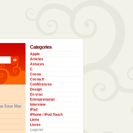
Categories
Apple
Articles
Astuces
C
Cocoa
Cocoa.fr
Conférences
Design
En vrac
Entreprenariat
Interview
coa Sous Mac
iPad
iPhone / iPod Touch
Liens
Livres
Logiciel