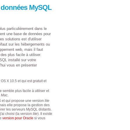
e données MySQL
plus particulièrement dans le
uvent une base de données pour
s solutions est d'utiliser
défaut sur les hébergements ou
ppement web, mais il faut
es plus facile à utiliser.
SQL installé sur votre
d'hui vous en présenter
 OS X 10.5 et qui est gratuit et
e semble plus facile à utiliser et
e Mac
.
9$ et qui propose une version
lite
 mais elle propose la gestion des
érer les serveurs MySQL distants.
'ai choisi (la version
lite
). Il existe
ne
version pour Oracle
si vous