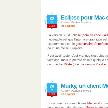
Eclipse pour Mac 
02
07
Author: Fabien Schwob
2009
In:
Logiciel
La version 3.5 d'
Eclipse
(
nom de code Gali
nouveauté est que l'interface graphique est
exactement c'est le
gestionnaire d'interfa
pour une meilleur rapidité.
Pour avoir testé, c'est vrai que c'est plus 
versions, mais je préfère de loin quelque 
comme
TextMate
(donc la
version 2 est e
Murky, un client M
05
05
Author: Fabien Schwob
2009
In:
Logiciel
Si comme moi vous utilisez
Mercurial
comme
vous propose de découvrir
Murky
(
code so