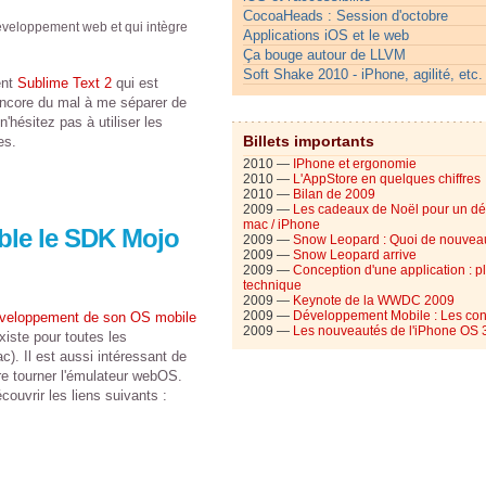
CocoaHeads : Session d'octobre
éveloppement web et qui intègre
Applications iOS et le web
Ça bouge autour de LLVM
Soft Shake 2010 - iPhone, agilité, etc.
ent
Sublime Text 2
qui est
encore du mal à me séparer de
'hésitez pas à utiliser les
Billets importants
es.
2010 —
IPhone et ergonomie
2010 —
L'AppStore en quelques chiffres
2010 —
Bilan de 2009
2009 —
Les cadeaux de Noël pour un d
mac / iPhone
ble le SDK Mojo
2009 —
Snow Leopard : Quoi de nouvea
2009 —
Snow Leopard arrive
2009 —
Conception d'une application : p
technique
2009 —
Keynote de la WWDC 2009
2009 —
Développement Mobile : Les con
éveloppement de son OS mobile
2009 —
Les nouveautés de l'iPhone OS 
iste pour toutes les
). Il est aussi intéressant de
re tourner l'émulateur webOS.
couvrir les liens suivants :