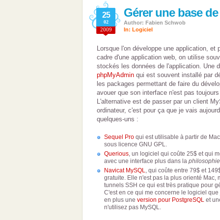
Gérer une base d
25
02
Author: Fabien Schwob
2009
In:
Logiciel
Lorsque l'on développe une application, et 
cadre d'une application web, on utilise so
stockés les données de l'application. Une de
phpMyAdmin
qui est souvent installé par 
les packages permettant de faire du dévelo
avouer que son interface n'est pas toujours d
L'alternative est de passer par un client My
ordinateur, c'est pour ça que je vais aujour
quelques-uns :
Sequel Pro
qui est utilisable à partir de Mac
sous licence GNU GPL.
Querious
, un logiciel qui coûte 25$ et qui m
avec une interface plus dans la
philosophi
Navicat MySQL
, qui coûte entre 79$ et 14
gratuite. Elle n'est pas la plus orienté Mac,
tunnels SSH ce qui est très pratique pour g
C'est en ce qui me concerne le logiciel que j
en plus une
version pour PostgreSQL
et u
n'utilisez pas MySQL.