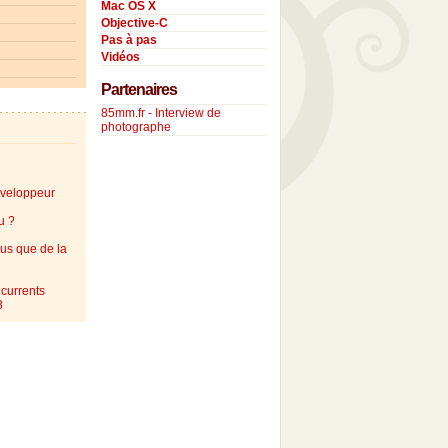
Mac OS X
Objective-C
Pas à pas
Vidéos
Partenaires
85mm.fr - Interview de
photographe
éveloppeur
u ?
lus que de la
currents
3