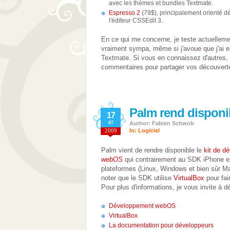
avec les thèmes et bundles Textmate.
Espresso 2
(79$), principalement orienté d
l'éditeur CSSEdit 3.
En ce qui me concerne, je teste actuellem
vraiment sympa, même si j'avoue que j'ai 
Textmate. Si vous en connaissez d'autres, n
commentaires pour partager vos découvert
Palm rend disponi
17
07
Author: Fabien Schwob
2009
In:
Logiciel
Palm vient de rendre disponible le
kit de d
webOS
qui contrairement au SDK iPhone ex
plateformes (Linux, Windows et bien sûr Mac
noter que le SDK utilise
VirtualBox
pour fai
Pour plus d'informations, je vous invite à dé
Développement webOS
VirtualBox
La documentation pour développeurs