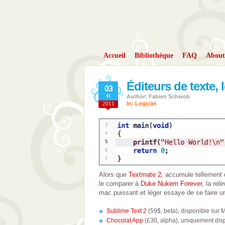
Accueil
Bibliothèque
FAQ
About
Éditeurs de texte,
03
11
Author: Fabien Schwob
2011
In:
Logiciel
Alors que
Textmate 2
, accumule tellement d
le comparer à
Duke Nukem Forever
, la rel
mac puissant et léger essaye de se faire u
Sublime Text 2
(59$, beta), disponible sur
Chocolat App
(£30, alpha), uniquement dis