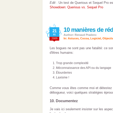
Edit
: Un test de Querious et Sequel Pro es
Showdown: Querious vs. Sequel Pro
10 manières de ré
21
01
Author: Renaud Pradenc
2009
In:
Astuces
,
Cocoa
,
Logiciel
,
Objecti
Les bogues ne sont pas une fatalité: ce so
d'êtres humains:
Trop grande complexité
Méconnaissance des API ou du langage
Étourderies
Laxisme !
Comme vous êtes comme moi et détestez p
débogueur, voici quelques stratégies éprouv
10. Documentez
Je vais ici seulement insister sur les aspe