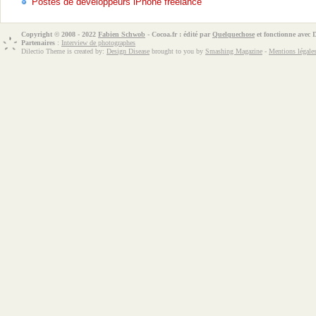
Postes de développeurs iPhone freelance
Copyright © 2008 - 2022
Fabien Schwob
- Cocoa.fr : édité par
Quelquechose
et fonctionne avec
Partenaires
:
Interview de photographes
Dilectio Theme is created by:
Design Disease
brought to you by
Smashing Magazine
-
Mentions légale