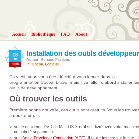
Accueil
Bibliothèque
FAQ
About
Installation des outils développeur
28
10
Author: Renaud Pradenc
2008
In:
Cocoa
,
Logiciel
Ça y est, vous vous êtes décidé à vous lancer dans la
programmation Cocoa. Bravo, mais il va falloir d'abord installer le
outils de développement.
Où trouver les outils
Première bonne nouvelle, ces outils sont gratuits. Vous les trouve
à deux endroits:
sur le deuxième DVD de Mac OS X qu'il soit livré avec votre machine
ou acheté séparément
sur l'
Apple Developer Connection (ADC)
. Il faut s'inscrire sur le site. Il