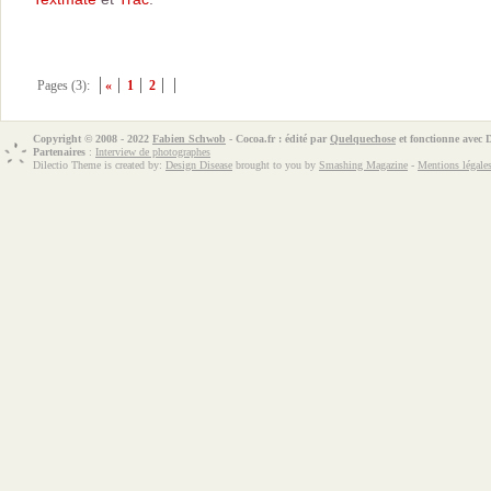
Pages (3):
«
1
2
Copyright © 2008 - 2022
Fabien Schwob
- Cocoa.fr : édité par
Quelquechose
et fonctionne avec
Partenaires
:
Interview de photographes
Dilectio Theme is created by:
Design Disease
brought to you by
Smashing Magazine
-
Mentions légale