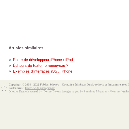
Articles similaires
Poste de développeur iPhone / iPad
Éditeurs de texte, le renouveau ?
Exemples d'interfaces iOS / iPhone
Copyright © 2008 - 2022
Fabien Schwob
- Cocoa.fr : édité par
Quelquechose
et fonctionne avec
Partenaires
:
Interview de photographes
Dilectio Theme is created by:
Design Disease
brought to you by
Smashing Magazine
-
Mentions légale