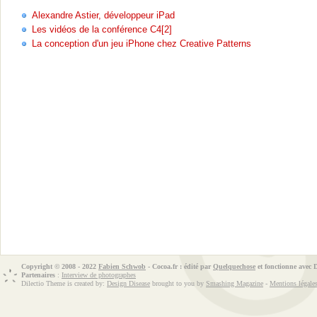
Alexandre Astier, développeur iPad
Les vidéos de la conférence C4[2]
La conception d'un jeu iPhone chez Creative Patterns
Copyright © 2008 - 2022
Fabien Schwob
- Cocoa.fr : édité par
Quelquechose
et fonctionne avec
Partenaires
:
Interview de photographes
Dilectio Theme is created by:
Design Disease
brought to you by
Smashing Magazine
-
Mentions légale