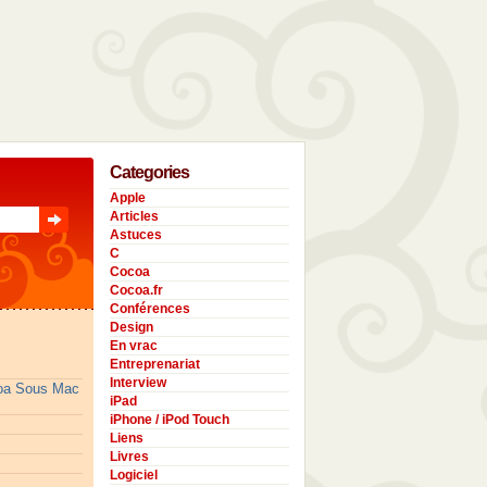
Categories
Apple
Articles
Astuces
C
Cocoa
Cocoa.fr
Conférences
Design
En vrac
Entreprenariat
Interview
coa Sous Mac
iPad
iPhone / iPod Touch
Liens
Livres
Logiciel