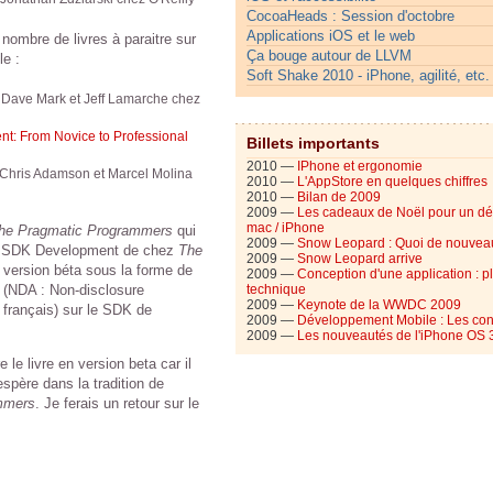
CocoaHeads : Session d'octobre
Applications iOS et le web
 nombre de livres à paraitre sur
Ça bouge autour de LLVM
le :
Soft Shake 2010 - iPhone, agilité, etc.
 Dave Mark et Jeff Lamarche chez
t: From Novice to Professional
Billets importants
2010 —
IPhone et ergonomie
 Chris Adamson et Marcel Molina
2010 —
L'AppStore en quelques chiffres
2010 —
Bilan de 2009
2009 —
Les cadeaux de Noël pour un d
mac / iPhone
he Pragmatic Programmers
qui
2009 —
Snow Leopard : Quoi de nouvea
ne SDK Development de chez
The
2009 —
Snow Leopard arrive
 version béta sous la forme de
2009 —
Conception d'une application : p
s (NDA : Non-disclosure
technique
2009 —
Keynote de la WWDC 2009
 français) sur le SDK de
2009 —
Développement Mobile : Les con
2009 —
Les nouveautés de l'iPhone OS 
e livre en version beta car il
'espère dans la tradition de
mmers
. Je ferais un retour sur le