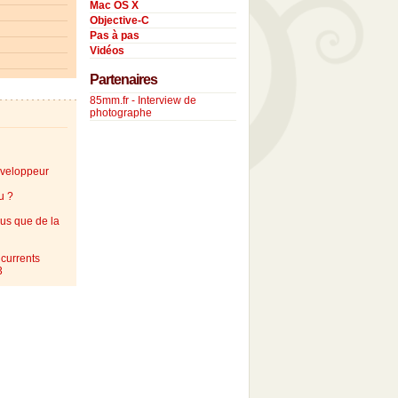
Mac OS X
Objective-C
Pas à pas
Vidéos
Partenaires
85mm.fr - Interview de
photographe
éveloppeur
u ?
lus que de la
currents
3