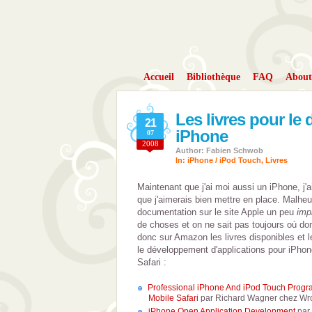
Accueil
Bibliothèque
FAQ
About
Les livres pour l
21
iPhone
07
2008
Author: Fabien Schwob
In:
iPhone / iPod Touch
,
Livres
Maintenant que j'ai moi aussi un iPhone, j'a
que j'aimerais bien mettre en place. Malheu
documentation sur le site Apple un peu
imp
de choses et on ne sait pas toujours où don
donc sur Amazon les livres disponibles et 
le développement d'applications pour iPho
Safari :
Professional iPhone And iPod Touch Progra
Mobile Safari
par Richard Wagner chez Wr
iPhone Open Application Development
par 