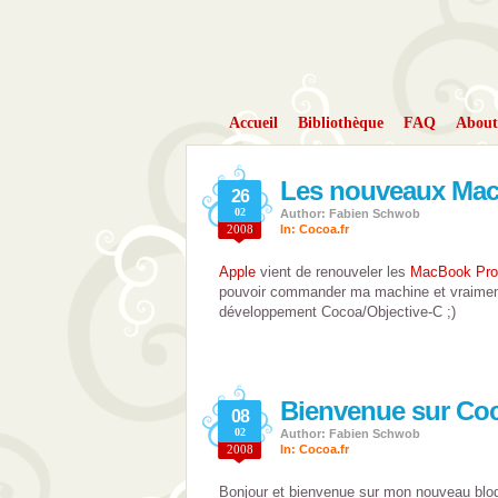
Accueil
Bibliothèque
FAQ
About
Les nouveaux Ma
26
02
Author: Fabien Schwob
2008
In:
Cocoa.fr
Apple
vient de renouveler les
MacBook Pro
pouvoir commander ma machine et vraiment
développement Cocoa/Objective-C ;)
Bienvenue sur Coc
08
02
Author: Fabien Schwob
2008
In:
Cocoa.fr
Bonjour et bienvenue sur mon nouveau blog