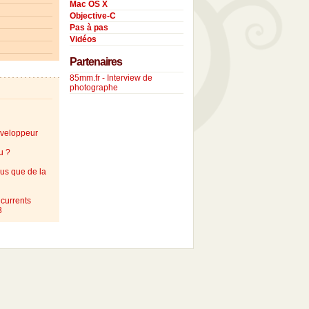
Mac OS X
Objective-C
Pas à pas
Vidéos
Partenaires
85mm.fr - Interview de
photographe
éveloppeur
u ?
lus que de la
currents
3