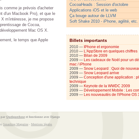
CocoaHeads : Session d'octobre
is comme je prévois d'acheter
Applications iOS et le web
t d'un Macbook Pro), et que le
Ça bouge autour de LLVM
 X m'intéresse, je me propose
Soft Shake 2010 - iPhone, agilité, etc.
apprentissage de Cocoa,
du développement Mac OS X.
tement, le temps que Apple
Billets importants
2010 —
IPhone et ergonomie
2010 —
L'AppStore en quelques chiffres
2010 —
Bilan de 2009
2009 —
Les cadeaux de Noël pour un d
mac / iPhone
2009 —
Snow Leopard : Quoi de nouvea
2009 —
Snow Leopard arrive
2009 —
Conception d'une application : p
technique
2009 —
Keynote de la WWDC 2009
2009 —
Développement Mobile : Les con
2009 —
Les nouveautés de l'iPhone OS 
é par
Quelquechose
et fonctionne avec
Django
 by
Smashing Magazine
-
Mentions légales