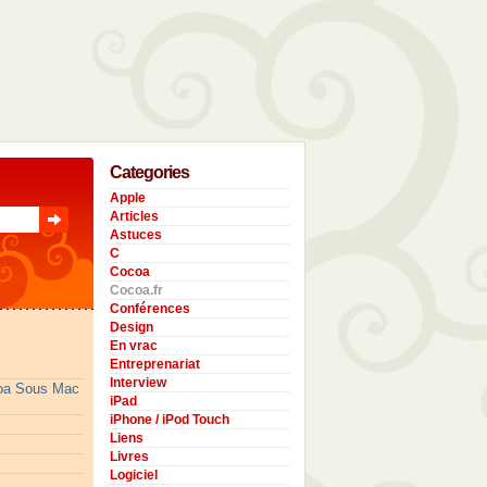
Categories
Apple
Articles
Astuces
C
Cocoa
Cocoa.fr
Conférences
Design
En vrac
Entreprenariat
Interview
coa Sous Mac
iPad
iPhone / iPod Touch
Liens
Livres
Logiciel