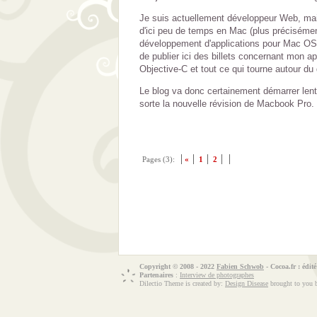
Je suis actuellement développeur Web, ma
d'ici peu de temps en Mac (plus précisémen
développement d'applications pour Mac OS
de publier ici des billets concernant mon 
Objective-C et tout ce qui tourne autour 
Le blog va donc certainement démarrer len
sorte la nouvelle révision de Macbook Pro.
Pages (3):
«
1
2
Copyright © 2008 - 2022
Fabien Schwob
- Cocoa.fr : édit
Partenaires
:
Interview de photographes
Dilectio Theme is created by:
Design Disease
brought to you