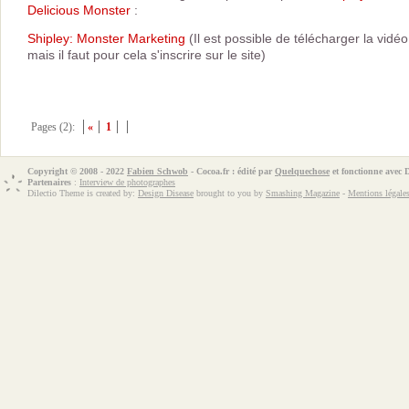
Delicious Monster
:
Shipley: Monster Marketing
(Il est possible de télécharger la vidéo
mais il faut pour cela s'inscrire sur le site)
Pages (2):
«
1
Copyright © 2008 - 2022
Fabien Schwob
- Cocoa.fr : édité par
Quelquechose
et fonctionne avec
Partenaires
:
Interview de photographes
Dilectio Theme is created by:
Design Disease
brought to you by
Smashing Magazine
-
Mentions légale