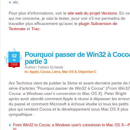
etc.
Pour plus d'informations, voir le
site web du projet Versions
. En ce
qui me concerne, je vais le tester, pour voir s'il me permettra de
travailler plus efficacement qu'avec le
plugin Subversion de
Textmate
et
Trac
.
Pourquoi passer de Win32 à Coco
02
partie 3
06
2008
Author: Fabien Schwob
In:
Apple
,
Cocoa
,
Liens
,
Mac OS X
,
Objective-C
Ars Technica vient de publier la 3ème et avant-dernière partie de 
série d'articles "Pourquoi passer de Win32 à Cocoa" (
From Win32
Cocoa: a Windows user's conversion to Mac OS X
). Peter Bright
après avoir abordé comment Apple à réussi à dépasser les erreur
du passé et comment Microsoft à échoué étudie ici tous les petits
plus qui rendent Cocoa et le développement sous Mac OS X plus
sympathique
:
From Win32 to Cocoa: a Windows user's conversion to Mac OS X—P
III