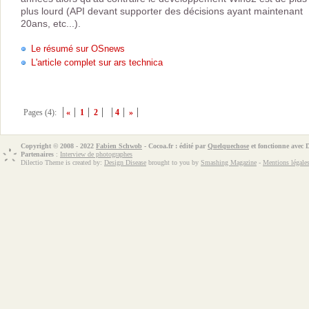
plus lourd (API devant supporter des décisions ayant maintenant
20ans, etc...).
Le résumé sur OSnews
L'article complet sur ars technica
Pages (4):
«
1
2
4
»
Copyright © 2008 - 2022
Fabien Schwob
- Cocoa.fr : édité par
Quelquechose
et fonctionne avec
Partenaires
:
Interview de photographes
Dilectio Theme is created by:
Design Disease
brought to you by
Smashing Magazine
-
Mentions légale