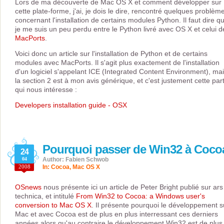
Lors de ma découverte de Mac OS X et comment développer sur
cette plate-forme, j'ai, je dois le dire, rencontré quelques problèm
concernant l'installation de certains modules Python. Il faut dire q
je me suis un peu perdu entre le Python livré avec OS X et celui d
MacPorts
.
Voici donc un article sur l'installation de Python et de certains
modules avec MacPorts. Il s'agit plus exactement de l'installation
d'un logiciel s'appelant ICE (Integrated Content Environment), ma
la section 2 est à mon avis générique, et c'est justement cette part
qui nous intéresse :
Developers installation guide - OSX
Pourquoi passer de Win32 à Coco
24
04
Author: Fabien Schwob
2008
In:
Cocoa
,
Mac OS X
OSnews
nous présente ici un article de Peter Bright publié sur ars
technica, et intitulé
From Win32 to Cocoa: a Windows user's
conversion to Mac OS X
. Il présente pourquoi le développement s
Mac et avec Cocoa est de plus en plus interressant ces derniers
années alors qu'au contraire le développement Win32 est de plus