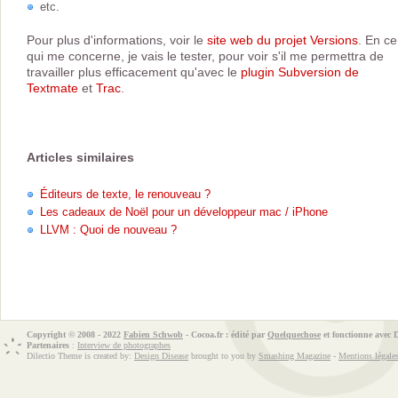
etc.
Pour plus d'informations, voir le
site web du projet Versions
. En ce
qui me concerne, je vais le tester, pour voir s'il me permettra de
travailler plus efficacement qu'avec le
plugin Subversion de
Textmate
et
Trac
.
Articles similaires
Éditeurs de texte, le renouveau ?
Les cadeaux de Noël pour un développeur mac / iPhone
LLVM : Quoi de nouveau ?
Copyright © 2008 - 2022
Fabien Schwob
- Cocoa.fr : édité par
Quelquechose
et fonctionne avec
Partenaires
:
Interview de photographes
Dilectio Theme is created by:
Design Disease
brought to you by
Smashing Magazine
-
Mentions légale