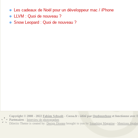
Les cadeaux de Noël pour un développeur mac / iPhone
LLVM : Quoi de nouveau ?
Snow Leopard : Quoi de nouveau ?
Copyright © 2008 - 2022
Fabien Schwob
- Cocoa.fr : édité par
Quelquechose
et fonctionne avec
Partenaires
:
Interview de photographes
Dilectio Theme is created by:
Design Disease
brought to you by
Smashing Magazine
-
Mentions légale