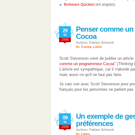
Borkware Quickies
(en anglais)
Penser comme un
29
Cocoa
06
2008
Author: Fabien Schwob
In:
Cocoa
,
Liens
Scott Stevenson vient de publier un article
comme un programmeur Cocoa"
(
Thinking
L'article est sympathique, car il n'aborde pa
mais aussi ce qu'il ne faut pas faire.
Je vais voir avec Scott Stevenson pour pro
français pour les personnes ne parlant pas 
Un exemple de ges
09
préférences
06
2008
Author: Fabien Schwob
In:
Liens