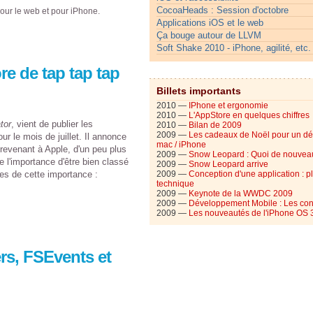
CocoaHeads : Session d'octobre
s pour le web et pour iPhone.
Applications iOS et le web
Ça bouge autour de LLVM
Soft Shake 2010 - iPhone, agilité, etc.
e de tap tap tap
Billets importants
2010 —
IPhone et ergonomie
2010 —
L'AppStore en quelques chiffres
tor
, vient de publier les
2010 —
Bilan de 2009
2009 —
Les cadeaux de Noël pour un d
ur le mois de juillet. Il annonce
mac / iPhone
 revenant à Apple, d'un peu plus
2009 —
Snow Leopard : Quoi de nouvea
e l'importance d'être bien classé
2009 —
Snow Leopard arrive
es de cette importance :
2009 —
Conception d'une application : p
technique
2009 —
Keynote de la WWDC 2009
2009 —
Développement Mobile : Les con
2009 —
Les nouveautés de l'iPhone OS 
rs, FSEvents et