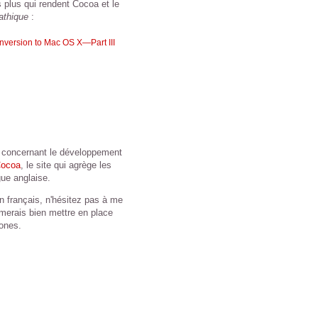
s plus qui rendent Cocoa et le
thique
:
nversion to Mac OS X—Part III
is concernant le développement
Cocoa
, le site qui agrège les
gue anglaise.
n français, n'hésitez pas à me
imerais bien mettre en place
hones.