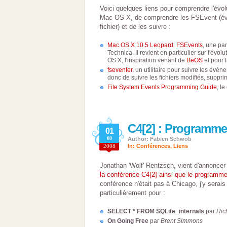
Voici quelques liens pour comprendre l'évol
Mac OS X, de comprendre les FSEvent (é
fichier) et de les suivre :
Mac OS X 10.5 Leopard: FSEvents
, une par
Technica. Il revient en particulier sur l'évo
OS X, l'inspiration venant de
BeOS
et pour f
fseventer
, un utilitaire pour suivre les évé
donc de suivre les fichiers modifiés, suppri
File System Events Programming Guide
, l
C4[2] : Programme 
01
08
Author: Fabien Schwob
2008
In:
Conférences
,
Liens
Jonathan 'Wolf' Rentzsch, vient d'annonce
la conférence C4[2] ainsi que le programme
conférence n'était pas à Chicago, j'y serais 
particulièrement pour :
SELECT * FROM SQLite_internals
par
Ric
On Going Free
par
Brent Simmons