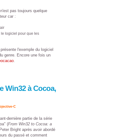
 n'est pas toujours quelque
eur car :
air
e logiciel pour que les
présente l'exemple du logiciel
du genre. Encore une fois un
eocacao
.
e Win32 à Cocoa,
bjective-C
nt-dernière partie de la série
oa" (
From Win32 to Cocoa: a
 Peter Bright après avoir abordé
reurs du passé et comment