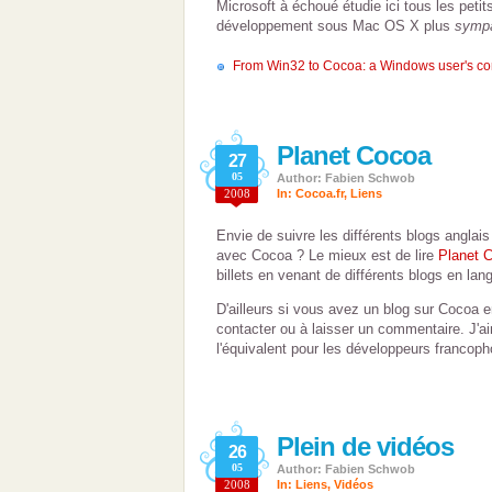
Microsoft à échoué étudie ici tous les petit
développement sous Mac OS X plus
sympa
From Win32 to Cocoa: a Windows user's co
Planet Cocoa
27
05
Author: Fabien Schwob
2008
In:
Cocoa.fr
,
Liens
Envie de suivre les différents blogs angla
avec Cocoa ? Le mieux est de lire
Planet 
billets en venant de différents blogs en lan
D'ailleurs si vous avez un blog sur Cocoa e
contacter ou à laisser un commentaire. J'a
l'équivalent pour les développeurs francop
Plein de vidéos
26
05
Author: Fabien Schwob
2008
In:
Liens
,
Vidéos