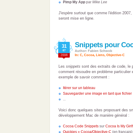
Pimp My App
par
Mike Lee
J'espère surtout que comme l'édition 2007,
seront mise en ligne.
Snippets pour Co
31
07
Author: Fabien Schwob
2008
In:
C
,
Cocoa
,
Liens
,
Objective-C
Les
snippets
sont des extraits de code, le 
comment résoudre en problème particulier e
exemple de savoir comment :
Itérer sur un tableau
Sauvegarder une image en tant que fichier
...
Voici donc quelques sites proposant des sn
développement Mac de manière général :
Cocoa Code Snippets
sur
Cocoa Is My Girlf
Quickies » Cocoa/Objective-C
(en français)