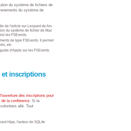
ution du système de fichiers de
venements du système de
tie de l'article sur Leopard de Ars
lution du système de fichier de Mac
inir les FSEvents.
nements de type FSEvents. Il permet
més, etc.
e guide d'Apple sur les FSEvents.
et inscriptions
r
l'ouverture des inscriptions pour
 de la conférence
. Si la
volontiers allé. Tout
hard Hipp
, l'auteur de SQLite