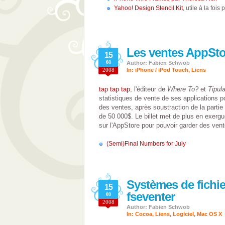
Yahoo! Design Stencil Kit
, utile à la foi
Les ventes AppStor
15
08
Author: Fabien Schwob
2008
In:
iPhone / iPod Touch
,
Liens
tap tap tap
, l'éditeur de
Where To?
et
Tipula
statistiques de vente de ses applications po
des ventes, après soustraction de la partie
de 50 000$. Le billet met de plus en exergu
sur l'AppStore pour pouvoir garder des vent
(Semi)Final Numbers for July
Systèmes de fichie
15
fseventer
08
2008
Author: Fabien Schwob
In:
Cocoa
,
Liens
,
Logiciel
,
Mac OS X