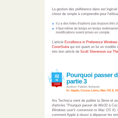
La gestion des préférence dans est logiciel
chose de simple à comprendre pour l'utilisat
il y a des listes d'options pas toujours très cl
il faut même de temps en temps redémarrer l
modifications soient prises en compte.
L'article
Excellence in Preference Windows
CoverSutra
qui est quant un lui un modèle 
très bon article de
Scott Stevenson sur Th
Pourquoi passer d
02
partie 3
06
2008
Author: Fabien Schwob
In:
Apple
,
Cocoa
,
Liens
,
Mac OS X
,
O
Ars Technica vient de publier la 3ème et ava
d'articles "Pourquoi passer de Win32 à Coc
Windows user's conversion to Mac OS X
).
comment Apple à réussi à dépasser les er