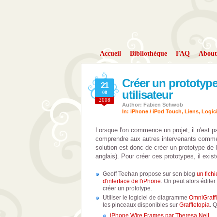
Accueil
Bibliothèque
FAQ
About
Créer un prototype
21
utilisateur
08
2008
Author: Fabien Schwob
In:
iPhone / iPod Touch
,
Liens
,
Logici
Lorsque l'on commence un projet, il n'est pa
comprendre aux autres intervenants comment
solution est donc de créer un prototype de l'i
anglais). Pour créer ces prototypes, il exist
Geoff Teehan propose sur son blog
un fich
d'interface de l'iPhone
. On peut alors édite
créer un prototype.
Utiliser le logiciel de diagramme
OmniGraff
les pinceaux disponibles sur
Graffletopia
. 
iPhone Wire Frames par Theresa Neil