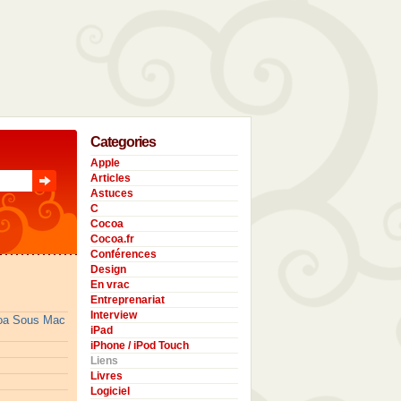
Categories
Apple
Articles
Astuces
C
Cocoa
Cocoa.fr
Conférences
Design
En vrac
Entreprenariat
Interview
coa Sous Mac
iPad
iPhone / iPod Touch
Liens
Livres
Logiciel