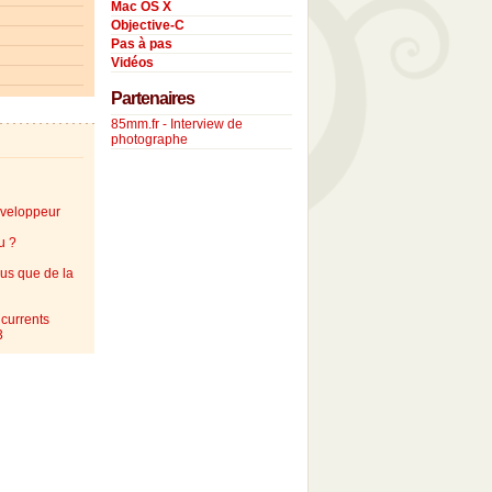
Mac OS X
Objective-C
Pas à pas
Vidéos
Partenaires
85mm.fr - Interview de
photographe
éveloppeur
u ?
lus que de la
currents
3