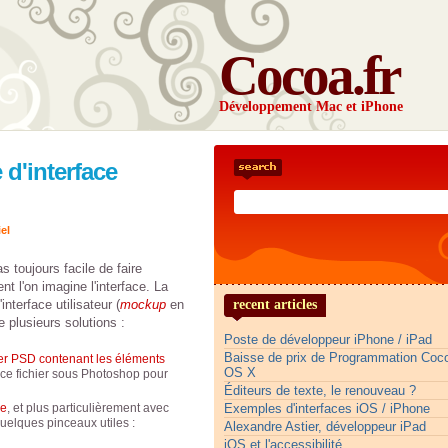
Cocoa.fr
Développement Mac et iPhone
 d'interface
el
s toujours facile de faire
 l'on imagine l'interface. La
nterface utilisateur (
mockup
en
recent articles
e plusieurs solutions :
Poste de développeur iPhone / iPad
Baisse de prix de Programmation Co
ier PSD contenant les éléments
OS X
r ce fichier sous Photoshop pour
Éditeurs de texte, le renouveau ?
le
, et plus particulièrement avec
Exemples d'interfaces iOS / iPhone
Quelques pinceaux utiles :
Alexandre Astier, développeur iPad
iOS et l'accessibilité