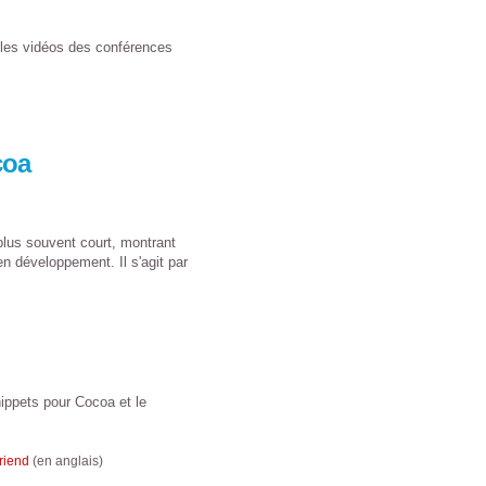
 les vidéos des conférences
coa
plus souvent court, montrant
n développement. Il s'agit par
ippets pour Cocoa et le
riend
(en anglais)