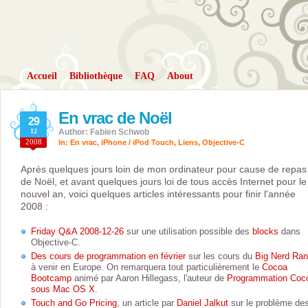
Accueil
Bibliothèque
FAQ
About
En vrac de Noël
29
12
Author: Fabien Schwob
2008
In:
En vrac
,
iPhone / iPod Touch
,
Liens
,
Objective-C
Après quelques jours loin de mon ordinateur pour cause de repas
de Noël, et avant quelques jours loi de tous accès Internet pour le
nouvel an, voici quelques articles intéressants pour finir l'année
2008 :
Friday Q&A 2008-12-26
sur une utilisation possible des
blocks
dans
Objective-C.
Des cours de programmation en février
sur les cours du
Big Nerd Ra
à venir en Europe. On remarquera tout particulièrement le
Cocoa
Bootcamp
animé par Aaron Hillegass, l'auteur de
Programmation Coc
sous Mac OS X
.
Touch and Go Pricing
, un article par
Daniel Jalkut
sur le problème de