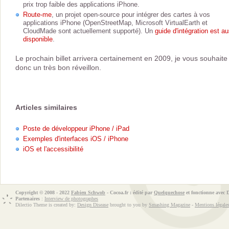
prix trop faible des applications iPhone.
Route-me
, un projet open-source pour intégrer des cartes à vos
applications iPhone (OpenStreetMap, Microsoft VirtualEarth et
CloudMade sont actuellement supporté). Un
guide d'intégration est au
disponible
.
Le prochain billet arrivera certainement en 2009, je vous souhaite
donc un très bon réveillon.
Articles similaires
Poste de développeur iPhone / iPad
Exemples d'interfaces iOS / iPhone
iOS et l'accessibilité
Copyright © 2008 - 2022
Fabien Schwob
- Cocoa.fr : édité par
Quelquechose
et fonctionne avec
Partenaires
:
Interview de photographes
Dilectio Theme is created by:
Design Disease
brought to you by
Smashing Magazine
-
Mentions légale