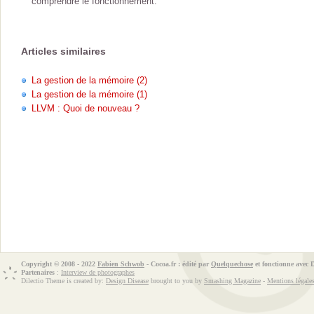
comprendre le fonctionnement.
Articles similaires
La gestion de la mémoire (2)
La gestion de la mémoire (1)
LLVM : Quoi de nouveau ?
Copyright © 2008 - 2022
Fabien Schwob
- Cocoa.fr : édité par
Quelquechose
et fonctionne avec
Partenaires
:
Interview de photographes
Dilectio Theme is created by:
Design Disease
brought to you by
Smashing Magazine
-
Mentions légale