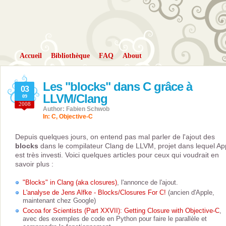
Accueil
Bibliothèque
FAQ
About
Les "blocks" dans C grâce à
03
LLVM/Clang
09
2008
Author: Fabien Schwob
In:
C
,
Objective-C
Depuis quelques jours, on entend pas mal parler de l'ajout des
blocks
dans le compilateur Clang de LLVM, projet dans lequel Ap
est très investi. Voici quelques articles pour ceux qui voudrait en
savoir plus :
"Blocks" in Clang (aka closures)
, l'annonce de l'ajout.
L'analyse de Jens Alfke - Blocks/Closures For C!
(ancien d'Apple,
maintenant chez Google)
Cocoa for Scientists (Part XXVII): Getting Closure with Objective-C
,
avec des exemples de code en Python pour faire le parallèle et