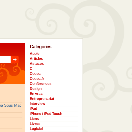
Categories
Apple
Articles
Astuces
C
Cocoa
Cocoa.fr
Conférences
Design
En vrac
Entreprenariat
Interview
coa Sous Mac
iPad
iPhone / iPod Touch
Liens
Livres
Logiciel