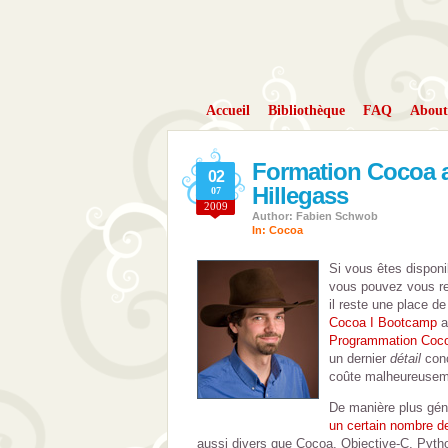
Accueil
Bibliothèque
FAQ
About
Formation Cocoa 
02
Hillegass
07
2009
Author: Fabien Schwob
In:
Cocoa
Si vous êtes disponib
vous pouvez vous re
il reste une place de
Cocoa I Bootcamp
a
Programmation Coc
un dernier
détail
conc
coûte malheureuse
De manière plus gén
un certain nombre d
aussi divers que Cocoa, Objective-C, Pytho