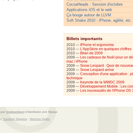
CocoaHeads : Session d'octobre
Applications iOS et le web
Ça bouge autour de LLVM
Soft Shake 2010 - iPhone, agilité, etc.
Billets importants
2010 —
IPhone et ergonomie
2010 —
L'AppStore en quelques chiffres
2010 —
Bilan de 2009
2009 —
Les cadeaux de Noël pour un d
mac / iPhone
2009 —
Snow Leopard : Quoi de nouvea
2009 —
Snow Leopard arrive
2009 —
Conception d'une application : p
technique
2009 —
Keynote de la WWDC 2009
2009 —
Développement Mobile : Les con
2009 —
Les nouveautés de l'iPhone OS 
é par
Quelquechose
et fonctionne avec
Django
 by
Smashing Magazine
-
Mentions légales