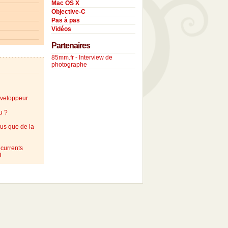
Mac OS X
Objective-C
Pas à pas
Vidéos
Partenaires
85mm.fr - Interview de
photographe
éveloppeur
u ?
lus que de la
currents
3