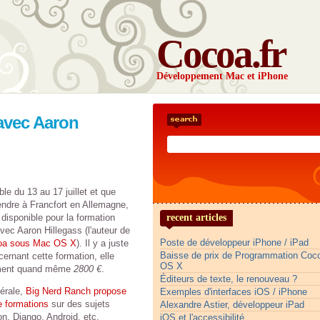
Cocoa.fr
Développement Mac et iPhone
avec Aaron
le du 13 au 17 juillet et que
ndre à Francfort en Allemagne,
 disponible pour la formation
recent articles
vec Aaron Hillegass (l'auteur de
Poste de développeur iPhone / iPad
oa sous Mac OS X
). Il y a juste
Baisse de prix de Programmation Co
ernant cette formation, elle
OS X
ment quand même
2800 €
.
Éditeurs de texte, le renouveau ?
érale,
Big Nerd Ranch propose
Exemples d'interfaces iOS / iPhone
e formations
sur des sujets
Alexandre Astier, développeur iPad
n, Django, Android, etc.
iOS et l'accessibilité