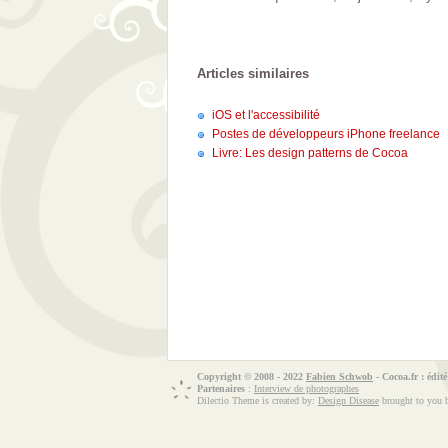
Articles similaires
iOS et l'accessibilité
Postes de développeurs iPhone freelance
Livre: Les design patterns de Cocoa
Copyright © 2008 - 2022
Fabien Schwob
- Cocoa.fr : édit
Partenaires
:
Interview de photographes
Dilectio Theme is created by:
Design Disease
brought to you