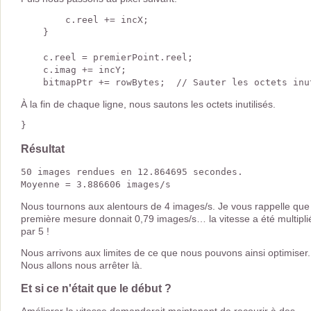
        c.reel += incX;

    }

    c.reel = premierPoint.reel;

    c.imag += incY;

À la fin de chaque ligne, nous sautons les octets inutilisés.
Résultat
50 images rendues en 12.864695 secondes.

Nous tournons aux alentours de 4 images/s. Je vous rappelle que 
première mesure donnait 0,79 images/s… la vitesse a été multipli
par 5 !
Nous arrivons aux limites de ce que nous pouvons ainsi optimiser.
Nous allons nous arrêter là.
Et si ce n'était que le début ?
Améliorer la vitesse demanderait maintenant de recourir à des