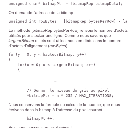
On demande l'adresse de la bitmap.
La méthode [bitmapRep bytesPerRow] renvoie le nombre d'octets
utilisés pour stocker une ligne. Comme nous savons que
largeurBitmap
octets sont utiles, nous en déduisons le nombre
d'octets d'alignement (
rowBytes
).
for(y = 0; y < hauteurBitmap; y++)

{       

    for(x = 0; x < largeurBitmap; x++)

    {

                    …

        // Donner le niveau de gris au pixel

Nous conservons la formule du calcul de la nuance, que nous
écrivons dans la bitmap à l'adresse du pixel courant.
Puis nous passons au pixel suivant.