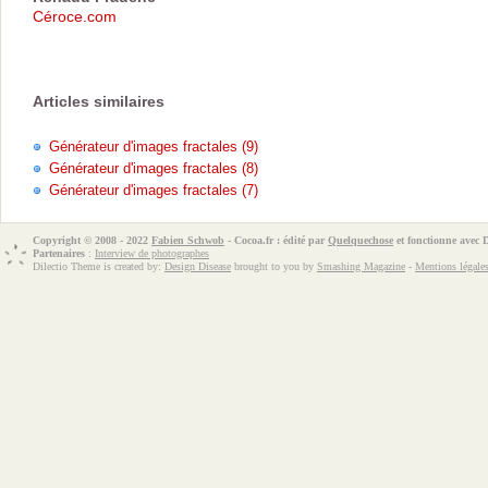
Céroce.com
Articles similaires
Générateur d'images fractales (9)
Générateur d'images fractales (8)
Générateur d'images fractales (7)
Copyright © 2008 - 2022
Fabien Schwob
- Cocoa.fr : édité par
Quelquechose
et fonctionne avec
Partenaires
:
Interview de photographes
Dilectio Theme is created by:
Design Disease
brought to you by
Smashing Magazine
-
Mentions légale