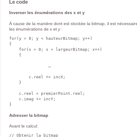
Le code
Inverser les énumérations des x et y
À cause de la manière dont est stockée la bitmap, il est nécessair
les énumérations de
x
et
y
:
for(y = 0; y < hauteurBitmap; y++)

{       

    for(x = 0; x < largeurBitmap; x++)

    {

                …

        c.reel += incX;

    }

    c.reel = premierPoint.reel;

    c.imag += incY;

Adresser la bitmap
Avant le calcul:
// Obtenir la bitmap
