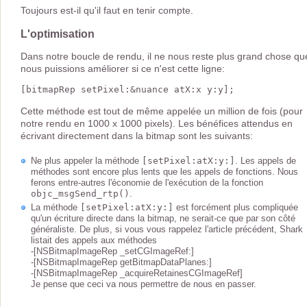
Toujours est-il qu'il faut en tenir compte.
L'optimisation
Dans notre boucle de rendu, il ne nous reste plus grand chose qu
nous puissions améliorer si ce n'est cette ligne:
Cette méthode est tout de même appelée un million de fois (pour
notre rendu en 1000 x 1000 pixels). Les bénéfices attendus en
écrivant directement dans la bitmap sont les suivants:
Ne plus appeler la méthode
[setPixel:atX:y:]
. Les appels de
méthodes sont encore plus lents que les appels de fonctions. Nous
ferons entre-autres l'économie de l'exécution de la fonction
objc_msgSend_rtp()
.
La méthode
[setPixel:atX:y:]
est forcément plus compliquée
qu'un écriture directe dans la bitmap, ne serait-ce que par son côté
généraliste. De plus, si vous vous rappelez l'article précédent, Shark
listait des appels aux méthodes
-[NSBitmapImageRep _setCGImageRef:]
-[NSBitmapImageRep getBitmapDataPlanes:]
-[NSBitmapImageRep _acquireRetainesCGImageRef]
Je pense que ceci va nous permettre de nous en passer.