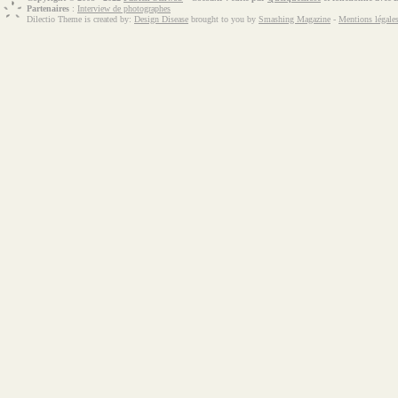
Partenaires
:
Interview de photographes
Dilectio Theme is created by:
Design Disease
brought to you by
Smashing Magazine
-
Mentions légale