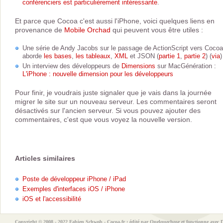
conférenciers est particulièrement intéressante
.
Et parce que Cocoa c'est aussi l'iPhone, voici quelques liens en
provenance de
Mobile Orchad
qui peuvent vous être utiles :
Une série de Andy Jacobs sur le passage de ActionScript vers Cocoa.
aborde
les bases
,
les tableaux
,
XML
et JSON (
partie 1
,
partie 2
) (
via
)
Un interview des développeurs de
Dimensions
sur MacGénération :
L'iPhone : nouvelle dimension pour les développeurs
Pour finir, je voudrais juste signaler que je vais dans la journée
migrer le site sur un nouveau serveur. Les commentaires seront
désactivés sur l'ancien serveur. Si vous pouvez ajouter des
commentaires, c'est que vous voyez la nouvelle version.
Articles similaires
Poste de développeur iPhone / iPad
Exemples d'interfaces iOS / iPhone
iOS et l'accessibilité
Copyright © 2008 - 2022
Fabien Schwob
- Cocoa.fr : édité par
Quelquechose
et fonctionne avec