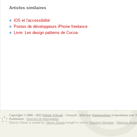
Articles similaires
iOS et l'accessibilité
Postes de développeurs iPhone freelance
Livre: Les design patterns de Cocoa
Copyright © 2008 - 2022
Fabien Schwob
- Cocoa.fr : édité par
Quelquechose
et fonctionne avec
Partenaires
:
Interview de photographes
Dilectio Theme is created by:
Design Disease
brought to you by
Smashing Magazine
-
Mentions légale