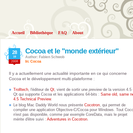
Accueil
Bibliothèque
FAQ
About
Cocoa et le "monde extérieur"
28
10
Author: Fabien Schwob
2008
In:
Cocoa
Il y a actuellement une actualité importante en ce qui concerne
Cocoa et le développement multi-plateforme :
Trolltech
, l'éditeur de
Qt
, vient de sortir une
preview
de la version 4.5
Qt qui supporte Cocoa et les applications 64-bits :
Same old, same n
4.5 Technical Preview
.
Le blog Mac Daddy World nous présente
Cocotron
, qui permet de
compiler une application Objective-C/Cocoa pour Windows. Tout Coc
n'est pas disponible, comme par exemple CoreData, mais le projet
mérite d'être suivi :
Adventures in Cocotron
.