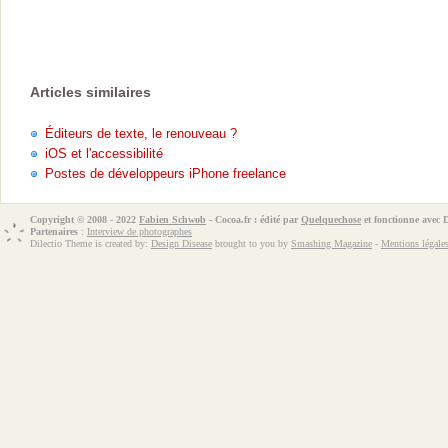
Articles similaires
Éditeurs de texte, le renouveau ?
iOS et l'accessibilité
Postes de développeurs iPhone freelance
Copyright © 2008 - 2022
Fabien Schwob
- Cocoa.fr : édité par
Quelquechose
et fonctionne avec
Partenaires
:
Interview de photographes
Dilectio Theme is created by:
Design Disease
brought to you by
Smashing Magazine
-
Mentions légale