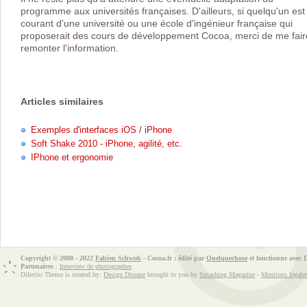
programme aux universités françaises. D'ailleurs, si quelqu'un est
courant d'une université ou une école d'ingénieur française qui
proposerait des cours de développement Cocoa, merci de me fair
remonter l'information.
Articles similaires
Exemples d'interfaces iOS / iPhone
Soft Shake 2010 - iPhone, agilité, etc.
IPhone et ergonomie
Copyright © 2008 - 2022
Fabien Schwob
- Cocoa.fr : édité par
Quelquechose
et fonctionne avec
Partenaires
:
Interview de photographes
Dilectio Theme is created by:
Design Disease
brought to you by
Smashing Magazine
-
Mentions légale