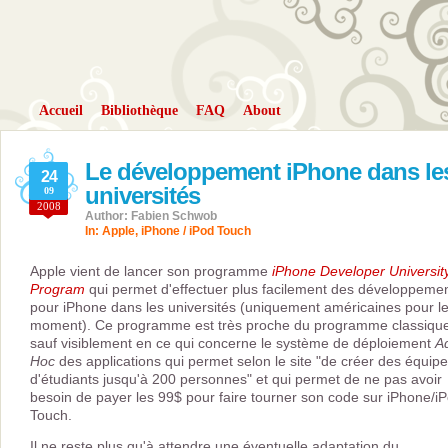
Accueil
Bibliothèque
FAQ
About
Le développement iPhone dans le
24
universités
09
2008
Author: Fabien Schwob
In:
Apple
,
iPhone / iPod Touch
Apple vient de lancer son programme
iPhone Developer Universit
Program
qui permet d'effectuer plus facilement des développeme
pour iPhone dans les universités (uniquement américaines pour l
moment). Ce programme est très proche du programme classiqu
sauf visiblement en ce qui concerne le système de déploiement
A
Hoc
des applications qui permet selon le site "de créer des équip
d'étudiants jusqu'à 200 personnes" et qui permet de ne pas avoir
besoin de payer les 99$ pour faire tourner son code sur iPhone/i
Touch.
Il ne reste plus qu'à attendre une éventuelle adaptation du