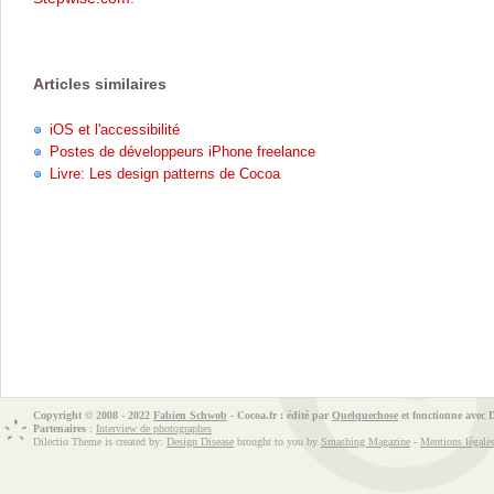
Articles similaires
iOS et l'accessibilité
Postes de développeurs iPhone freelance
Livre: Les design patterns de Cocoa
Copyright © 2008 - 2022
Fabien Schwob
- Cocoa.fr : édité par
Quelquechose
et fonctionne avec
Partenaires
:
Interview de photographes
Dilectio Theme is created by:
Design Disease
brought to you by
Smashing Magazine
-
Mentions légale