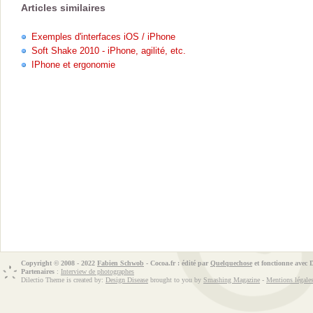
Articles similaires
Exemples d'interfaces iOS / iPhone
Soft Shake 2010 - iPhone, agilité, etc.
IPhone et ergonomie
Copyright © 2008 - 2022
Fabien Schwob
- Cocoa.fr : édité par
Quelquechose
et fonctionne avec
Partenaires
:
Interview de photographes
Dilectio Theme is created by:
Design Disease
brought to you by
Smashing Magazine
-
Mentions légale